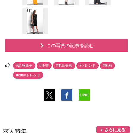
この写真の記事を読む
#高垣麗子
#小雪
#中島美嘉
#トレンド
#動画
#elthaトレンド
さらに見る
求人特集