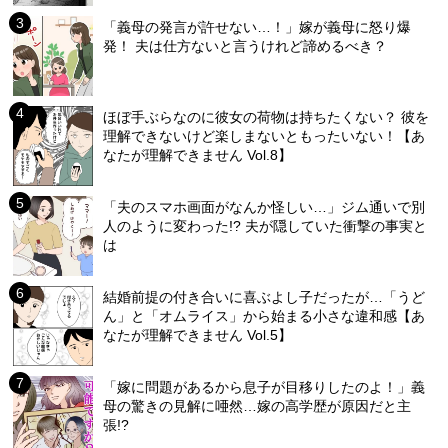
「義母の発言が許せない…！」嫁が義母に怒り爆
発！ 夫は仕方ないと言うけれど諦めるべき？
ほぼ手ぶらなのに彼女の荷物は持ちたくない？ 彼を
理解できないけど楽しまないともったいない！【あ
なたが理解できません Vol.8】
「夫のスマホ画面がなんか怪しい…」ジム通いで別
人のように変わった!? 夫が隠していた衝撃の事実と
は
結婚前提の付き合いに喜ぶよし子だったが…「うど
ん」と「オムライス」から始まる小さな違和感【あ
なたが理解できません Vol.5】
「嫁に問題があるから息子が目移りしたのよ！」義
母の驚きの見解に唖然…嫁の高学歴が原因だと主
張!?