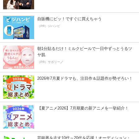
自販機にピッ！ですぐに買えちゃう
（PR）ジハンピ
朝1分貼るだけ！ミルクピールで一日中ずっとうるツ
ヤ肌
（PR）サボリーノ
2026年7月夏ドラマも、注目作＆話題作が勢ぞろい！
【夏アニメ2026】7月期夏の新アニメを一挙紹介！
芸能界を志す10代～20代を応援！オーディション・