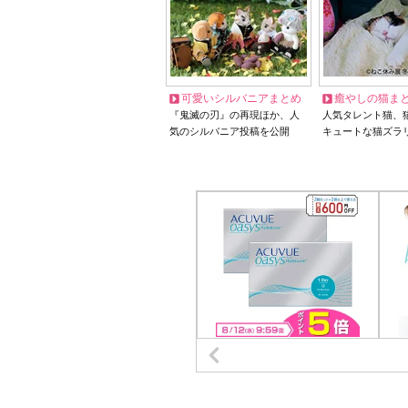
可愛いシルバニアまとめ
癒やしの猫ま
『鬼滅の刃』の再現ほか、人
人気タレント猫、
気のシルバニア投稿を公開
キュートな猫ズラ