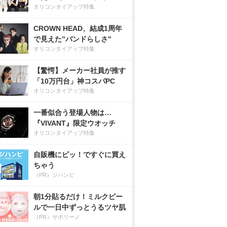
オリコンタイアップ特集
CROWN HEAD、結成1周年
で見えた”バンドらしさ”
オリコンタイアップ特集
【驚愕】メーカー社員が推す
「10万円台」神コスパPC
オリコンタイアップ特集
一番似合う登場人物は…
『VIVANT』限定ウオッチ
オリコンタイアップ特集
自販機にピッ！ですぐに買え
ちゃう
（PR）ジハンピ
朝1分貼るだけ！ミルクピー
ルで一日中ずっとうるツヤ肌
（PR）サボリーノ