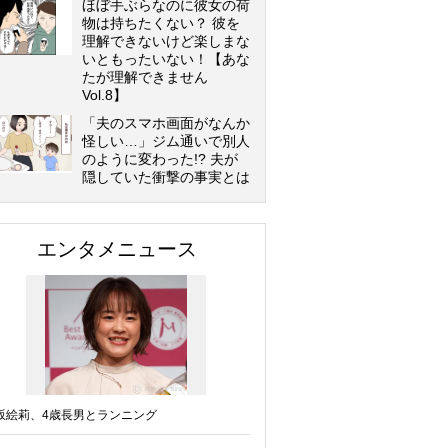
ほぼ手ぶらなのに彼女の荷
物は持ちたくない？ 彼を
理解できないけど楽しまな
いともったいない！【あな
たが理解できません
Vol.8】
「夫のスマホ画面がなんか
怪しい…」ジム通いで別人
のように変わった!? 夫が
隠していた衝撃の事実とは
エンタメニュース
坂絵莉、4歳長男とランニング