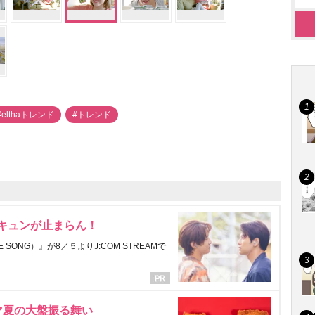
#elthaトレンド
#トレンド
にキュンが止まらん！
ONG）』が8／５よりJ:COM STREAMで
マ夏の大盤振る舞い