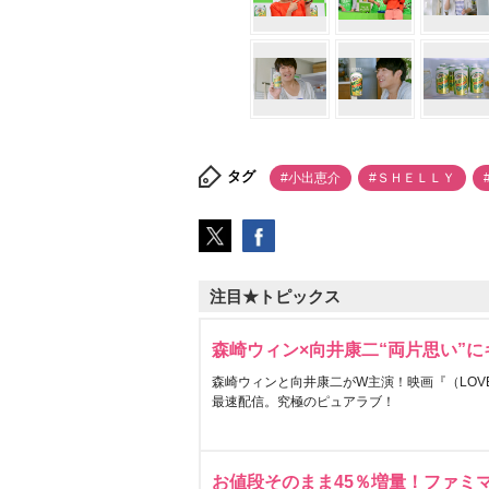
タグ
#小出恵介
#ＳＨＥＬＬＹ
注目★トピックス
森崎ウィン×向井康二“両片思い”
森崎ウィンと向井康二がW主演！映画『（LOVE S
最速配信。究極のピュアラブ！
お値段そのまま45％増量！ファミ