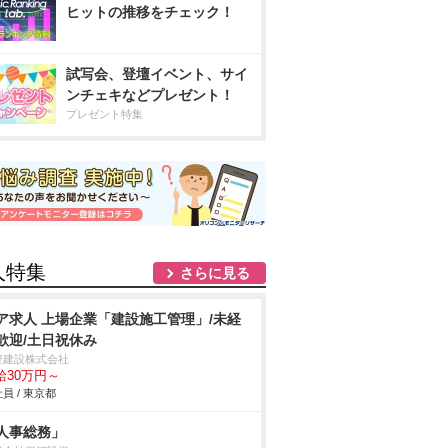
ヒットの推移をチェック！
試写会、登壇イベント、サイ
ンチェキなどプレゼント！
プレゼント特集
人特集
さらに見る
ア求人 上場企業「建設施工管理」/未経
歓迎/土日祝休み
豊建設株式会社
給30万円～
員 / 東京都
人事総務」