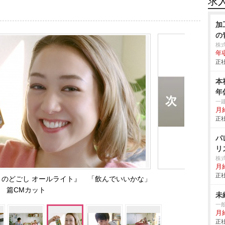
求
加
の
株
年
正社
本
年
一
月
正社
パ
リ
株
月
正社
 のどごし オールライト』 「飲んでいいかな」
篇CMカット
未
一
月
正社