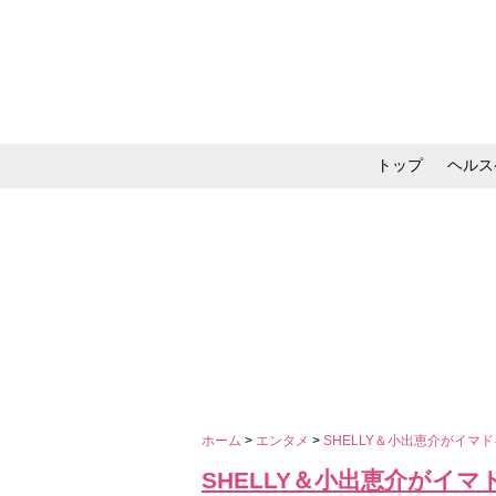
トップ
ヘルス
メイク・コスメ・スキ
ホーム
>
エンタメ
>
SHELLY＆小出恵介がイマ
SHELLY＆小出恵介がイ