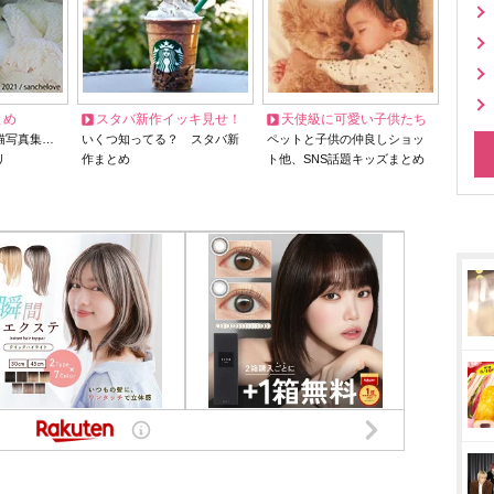
とめ
スタバ新作イッキ見せ！
天使級に可愛い子供たち
猫写真集…
いくつ知ってる？ スタバ新
ペットと子供の仲良しショッ
リ
作まとめ
ト他、SNS話題キッズまとめ