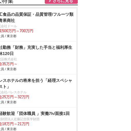
人特集
さらに見る
工食品の品質保証・品質管理/フルーツ類
青果商社
式会社ドール
収500万円～700万円
員 / 東京都
社勤務「財務」充実した手当と福利厚生
休120日
建設株式会社
給35万円～
員 / 東京都
レスホテルの将来を担う「経理スペシャ
スト」
式会社パレスホテル
給25万円～32万円
員 / 東京都
経験歓迎「団体職員 」実働7h/面接1回
般財団法人近藤記念医学財団
給18万円～21万円
員 / 東京都