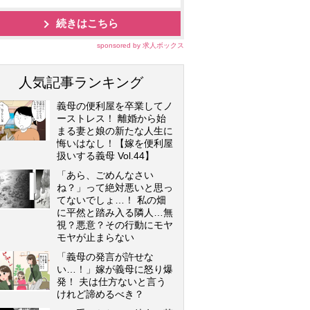
続きはこちら
sponsored by 求人ボックス
人気記事ランキング
義母の便利屋を卒業してノ
ーストレス！ 離婚から始
まる妻と娘の新たな人生に
悔いはなし！【嫁を便利屋
扱いする義母 Vol.44】
「あら、ごめんなさい
ね？」って絶対悪いと思っ
てないでしょ…！ 私の畑
に平然と踏み入る隣人…無
視？悪意？その行動にモヤ
モヤが止まらない
「義母の発言が許せな
い…！」嫁が義母に怒り爆
発！ 夫は仕方ないと言う
けれど諦めるべき？