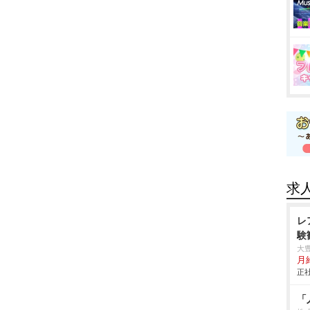
求
レ
験
大
月
正社
「