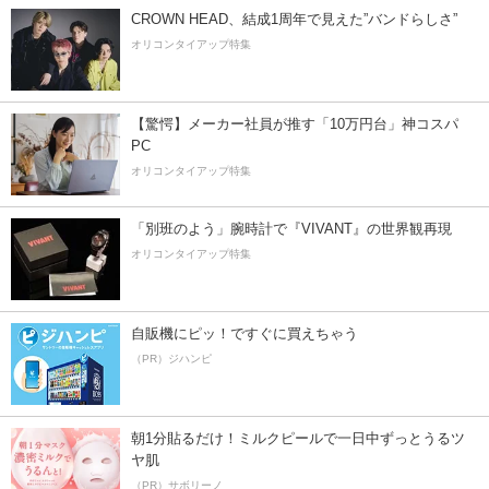
CROWN HEAD、結成1周年で見えた”バンドらしさ”
オリコンタイアップ特集
【驚愕】メーカー社員が推す「10万円台」神コスパ
PC
オリコンタイアップ特集
「別班のよう」腕時計で『VIVANT』の世界観再現
オリコンタイアップ特集
自販機にピッ！ですぐに買えちゃう
（PR）ジハンピ
朝1分貼るだけ！ミルクピールで一日中ずっとうるツ
ヤ肌
（PR）サボリーノ