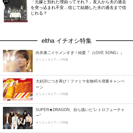
「元嫁と別れた理由ってそれ？」友人から夫の過去
を突っ込まれ不安…信じて結婚した夫の過去まで信
じれる？
eltha イチオシ特集
向井康二イケメンすぎ！純愛『（LOVE SONG）』
オリコンタイアップ特集
大好評につき再び！ファミマ名物45％増量キャンペ
ーン
オリコンタイアップ特集
SUPER★DRAGON、自ら描いた”レトロフューチャ
ー”
オリコンタイアップ特集