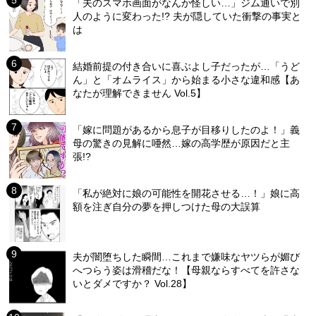
「夫のスマホ画面がなんか怪しい…」ジム通いで別
人のように変わった!? 夫が隠していた衝撃の事実と
は
結婚前提の付き合いに喜ぶよし子だったが…「うど
ん」と「オムライス」から始まる小さな違和感【あ
なたが理解できません Vol.5】
「嫁に問題があるから息子が目移りしたのよ！」義
母の驚きの見解に唖然…嫁の高学歴が原因だと主
張!?
「私が絶対に娘の可能性を開花させる…！」娘に高
額を注ぎ自分の夢を押しつけた母の大誤算
夫が闇堕ちした瞬間…これまで嫌味なヤツらが媚び
へつらう姿は滑稽だな！【母親ならすべてを許さな
いとダメですか？ Vol.28】