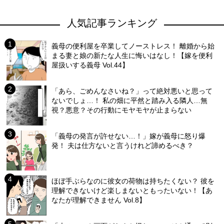
人気記事ランキング
義母の便利屋を卒業してノーストレス！ 離婚から始
まる妻と娘の新たな人生に悔いはなし！【嫁を便利
屋扱いする義母 Vol.44】
「あら、ごめんなさいね？」って絶対悪いと思って
ないでしょ…！ 私の畑に平然と踏み入る隣人…無
視？悪意？その行動にモヤモヤが止まらない
「義母の発言が許せない…！」嫁が義母に怒り爆
発！ 夫は仕方ないと言うけれど諦めるべき？
ほぼ手ぶらなのに彼女の荷物は持ちたくない？ 彼を
理解できないけど楽しまないともったいない！【あ
なたが理解できません Vol.8】