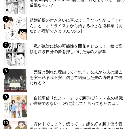
反撃なるか？
結婚前提の付き合いに喜ぶよし子だったが…「うど
ん」と「オムライス」から始まる小さな違和感【あ
なたが理解できません Vol.5】
「私が絶対に娘の可能性を開花させる…！」娘に高
額を注ぎ自分の夢を押しつけた母の大誤算
「元嫁と別れた理由ってそれ？」友人から夫の過去
を突っ込まれ不安…信じて結婚した夫の過去まで信
じれる？
「自転車借りたよ～！」って勝手に!? ママ友の常識
が理解できない！ 次に貸してと言ってきたのは…
「育休中でしょ？手伝って！」嫁を好き勝手使う義