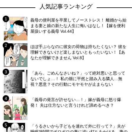
人気記事ランキング
義母の便利屋を卒業してノーストレス！ 離婚から始
まる妻と娘の新たな人生に悔いはなし！【嫁を便利
屋扱いする義母 Vol.44】
ほぼ手ぶらなのに彼女の荷物は持ちたくない？ 彼を
理解できないけど楽しまないともったいない！【あ
なたが理解できません Vol.8】
「あら、ごめんなさいね？」って絶対悪いと思って
ないでしょ…！ 私の畑に平然と踏み入る隣人…無
視？悪意？その行動にモヤモヤが止まらない
「義母の発言が許せない…！」嫁が義母に怒り爆
発！ 夫は仕方ないと言うけれど諦めるべき？
「うるさいから子どもを連れて外に行って？」夫が
睡眠3時間でボロボロの妻に追い打ちをかける…妻の