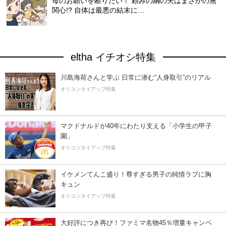
母のお願いを断りたい！ 頼みの綱の夫はまさかの無
関心!? 自体は最悪の結末に…
eltha イチオシ特集
川島海荷さんと学ぶ 日常に潜む“人身取引”のリアル
オリコンタイアップ特集
マクドナルドが40年にわたり支える「小学生の甲子
園」
オリコンタイアップ特集
イケメンてんこ盛り！尊すぎる男子の純情ラブに胸
キュン
オリコンタイアップ特集
大好評につき再び！ファミマ名物45％増量キャンペ