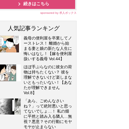
続きはこちら
sponsored by 求人ボックス
人気記事ランキング
義母の便利屋を卒業してノ
ーストレス！ 離婚から始
まる妻と娘の新たな人生に
悔いはなし！【嫁を便利屋
扱いする義母 Vol.44】
ほぼ手ぶらなのに彼女の荷
物は持ちたくない？ 彼を
理解できないけど楽しまな
いともったいない！【あな
たが理解できません
Vol.8】
「あら、ごめんなさい
ね？」って絶対悪いと思っ
てないでしょ…！ 私の畑
に平然と踏み入る隣人…無
視？悪意？その行動にモヤ
モヤが止まらない