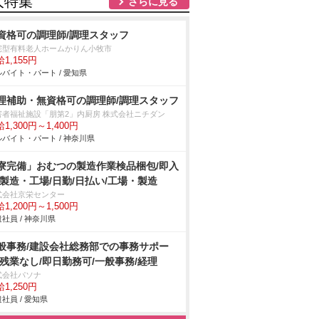
人特集
さらに見る
資格可の調理師/調理スタッフ
宅型有料老人ホームかりん小牧市
1,155円
バイト・パート / 愛知県
理補助・無資格可の調理師/調理スタッフ
害者福祉施設「朋第2」内厨房 株式会社ニチダン
1,300円～1,400円
バイト・パート / 神奈川県
寮完備」おむつの製造作業検品梱包/即入
/製造・工場/日勤/日払い/工場・製造
式会社京栄センター
1,200円～1,500円
社員 / 神奈川県
般事務/建設会社総務部での事務サポー
/残業なし/即日勤務可/一般事務/経理
式会社パソナ
1,250円
社員 / 愛知県