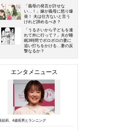
「義母の発言が許せな
い…！」嫁が義母に怒り爆
発！ 夫は仕方ないと言う
けれど諦めるべき？
「うるさいから子どもを連
れて外に行って？」夫が睡
眠3時間でボロボロの妻に
追い打ちをかける…妻の反
撃なるか？
エンタメニュース
坂絵莉、4歳長男とランニング