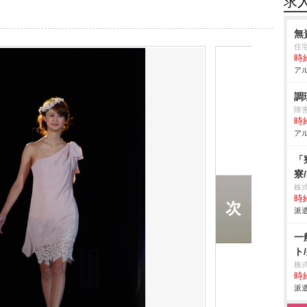
求
無
住
時給
アル
調
障
時給
アル
「
寮
株
時給
派遣
一
ト
株
時給
派遣