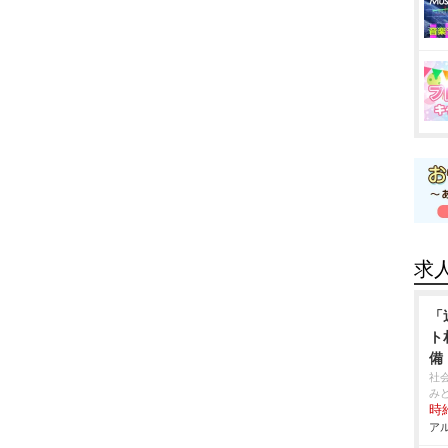
求
「
ト
備
社
み
時給
アル