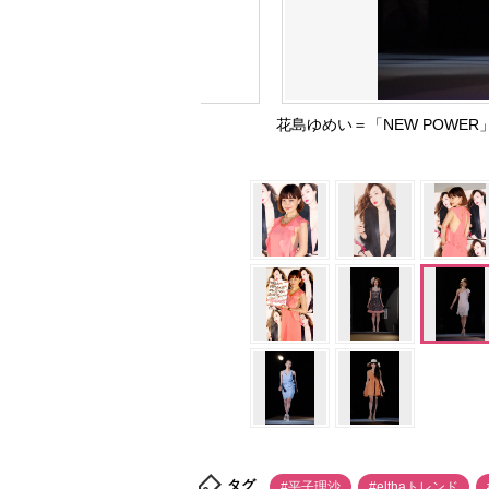
花島ゆめい＝「NEW POWER
タグ
#平子理沙
#elthaトレンド