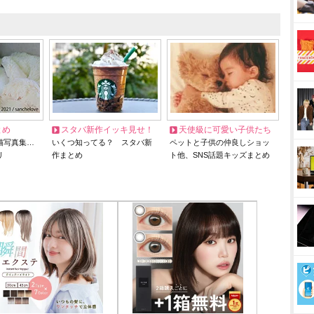
とめ
スタバ新作イッキ見せ！
天使級に可愛い子供たち
猫写真集…
いくつ知ってる？ スタバ新
ペットと子供の仲良しショッ
リ
作まとめ
ト他、SNS話題キッズまとめ