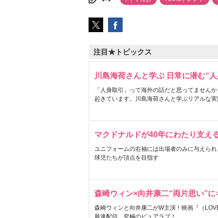
注目★トピックス
川島海荷さんと学ぶ 日常に潜む“人
「人身取引」って海外の話だと思ってませんか
起きています。川島海荷さんと学ぶリアルな実
マクドナルドが40年にわたり支え
ユニフォームの右袖には出場者のみに与えられ
球児たちが頂点を目指す
森崎ウィン×向井康二“両片思い”
森崎ウィンと向井康二がW主演！映画『（LOVE S
最速配信。究極のピュアラブ！