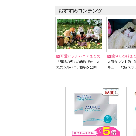
おすすめコンテンツ
可愛いシルバニアまとめ
癒やしの猫ま
『鬼滅の刃』の再現ほか、人
人気タレント猫、
気のシルバニア投稿を公開
キュートな猫ズラ