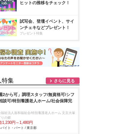
ヒットの推移をチェック！
試写会、登壇イベント、サイ
ンチェキなどプレゼント！
プレゼント特集
人特集
さらに見る
週2から可」調理スタッフ/無資格可/シフ
相談可/特別養護老人ホーム/社会保障完
会福祉法人洛和福祉会/特別養護老人ホーム 文京大塚
どりの郷
1,230円～1,480円
バイト・パート / 東京都