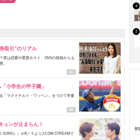
身取引”のリアル
？実は恋愛や悪質ホスト、SNSの投稿からも
態。
る「小学生の甲子園」
る「マクドナルド・ワッペン」をつけて学童
にキュンが止まらん！
登
ONG）』が8／５よりJ:COM STREAMで