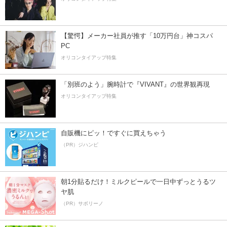
【驚愕】メーカー社員が推す「10万円台」神コスパ
PC
オリコンタイアップ特集
「別班のよう」腕時計で『VIVANT』の世界観再現
オリコンタイアップ特集
自販機にピッ！ですぐに買えちゃう
（PR）ジハンピ
朝1分貼るだけ！ミルクピールで一日中ずっとうるツ
ヤ肌
（PR）サボリーノ