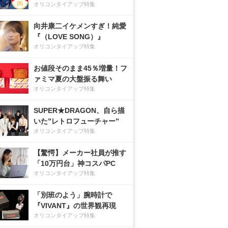
オリコンタイアップ特集
向井康二イケメンすぎ！純愛
『（LOVE SONG）』
オリコンタイアップ特集
お値段そのまま45％増量！フ
ァミマ夏の大盤振る舞い
オリコンタイアップ特集
SUPER★DRAGON、自ら描
いた”レトロフューチャー”
オリコンタイアップ特集
【驚愕】メーカー社員が推す
「10万円台」神コスパPC
オリコンタイアップ特集
「別班のよう」腕時計で
『VIVANT』の世界観再現
オリコンタイアップ特集