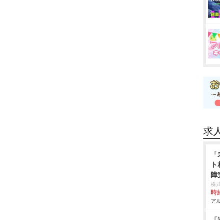
求
「
ト
障
株
時給
アル