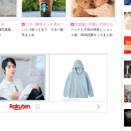
とめ
スタバ新作イッキ見せ！
天使級に可愛い子供たち
猫写真集…
いくつ知ってる？ スタバ新
ペットと子供の仲良しショッ
リ
作まとめ
ト他、SNS話題キッズまとめ