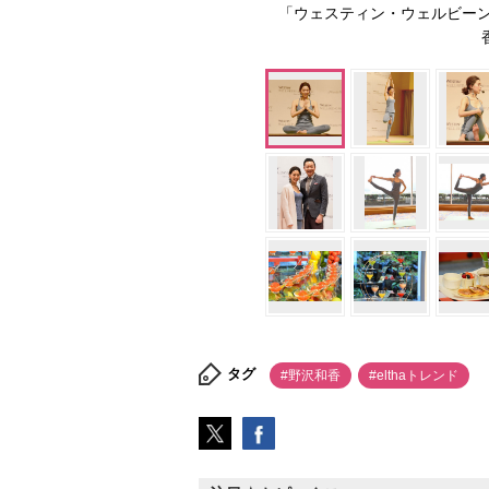
「ウェスティン・ウェルビー
タグ
#野沢和香
#elthaトレンド