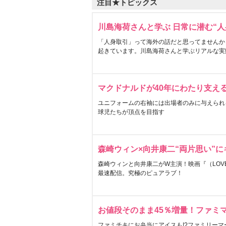
注目★トピックス
川島海荷さんと学ぶ 日常に潜む“人
「人身取引」って海外の話だと思ってませんか
起きています。川島海荷さんと学ぶリアルな実
マクドナルドが40年にわたり支え
ユニフォームの右袖には出場者のみに与えられ
球児たちが頂点を目指す
森崎ウィン×向井康二“両片思い”
森崎ウィンと向井康二がW主演！映画『（LOVE S
最速配信。究極のピュアラブ！
お値段そのまま45％増量！ファミ
ファミチキにお弁当にアイスも!?ファミリーマ