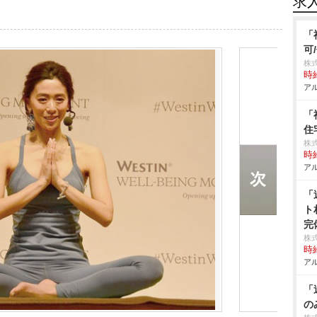
求
「
可
株式
時給
アル
「
住
株式
時給
アル
「
ト
完
株
時給
アル
「
の