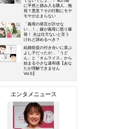
てないでしょ…！ 私の畑
に平然と踏み入る隣人…無
視？悪意？その行動にモヤ
モヤが止まらない
「義母の発言が許せな
い…！」嫁が義母に怒り爆
発！ 夫は仕方ないと言う
けれど諦めるべき？
結婚前提の付き合いに喜ぶ
よし子だったが…「うど
ん」と「オムライス」から
始まる小さな違和感【あな
たが理解できません
Vol.5】
エンタメニュース