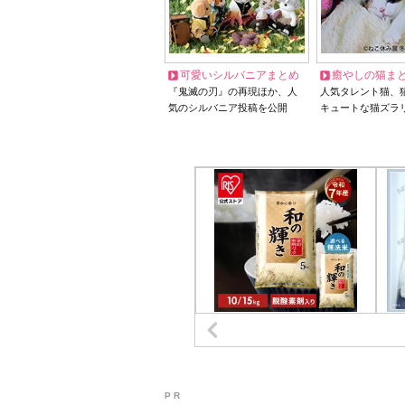
可愛いシルバニアまとめ
癒やしの猫ま
『鬼滅の刃』の再現ほか、人
人気タレント猫、
気のシルバニア投稿を公開
キュートな猫ズラ
P R