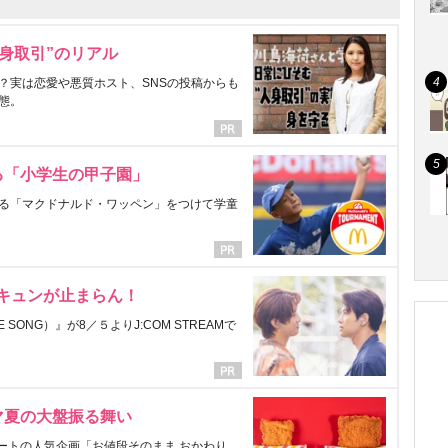
身取引”のリアル
？実は恋愛や悪質ホスト、SNSの投稿からも
態。
る「小学生の甲子園」
る「マクドナルド・ワッペン」をつけて学童
にキュンが止まらん！
ONG）』が8／５よりJ:COM STREAMで
マ夏の大盤振る舞い
ートの人気企画「お値段そのまま おかわり