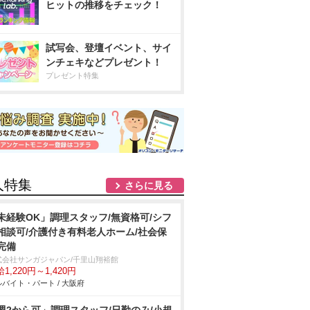
ヒットの推移をチェック！
試写会、登壇イベント、サイ
ンチェキなどプレゼント！
プレゼント特集
人特集
さらに見る
未経験OK」調理スタッフ/無資格可/シフ
相談可/介護付き有料老人ホーム/社会保
完備
式会社サンガジャパン/千里山翔裕館
1,220円～1,420円
バイト・パート / 大阪府