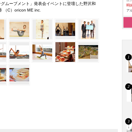
株
ングムーブメント」発表会イベントに登壇した野沢和
時給
香 （C）oricon ME inc.
アル