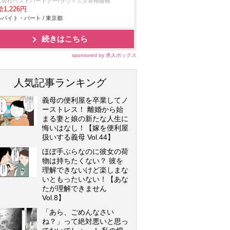
式会社ベストパートナー/ラヴィスタ青梅藤橋
1,226円
バイト・パート / 東京都
続きはこちら
sponsored by 求人ボックス
人気記事ランキング
義母の便利屋を卒業してノ
ーストレス！ 離婚から始
まる妻と娘の新たな人生に
悔いはなし！【嫁を便利屋
扱いする義母 Vol.44】
ほぼ手ぶらなのに彼女の荷
物は持ちたくない？ 彼を
理解できないけど楽しまな
いともったいない！【あな
たが理解できません
Vol.8】
「あら、ごめんなさい
ね？」って絶対悪いと思っ