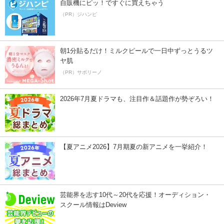
自販機にピッ！ですぐに買えちゃう
（PR）ジハンピ
朝1分貼るだけ！ミルクピールで一日中ずっとうるツ
ヤ肌
（PR）サボリーノ
2026年7月夏ドラマも、注目作＆話題作が勢ぞろい！
【夏アニメ2026】7月期夏の新アニメを一挙紹介！
芸能界を志す10代～20代を応援！オーディション・
スクール情報はDeview