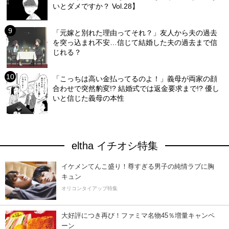
いとダメですか？ Vol.28】
「元嫁と別れた理由ってそれ？」友人から夫の過去
を突っ込まれ不安…信じて結婚した夫の過去まで信
じれる？
「こっちは高い金払ってるのよ！」義母が両家の顔
合わせで突然豹変!? 結婚式では返金要求まで!? 優し
いと信じた義母の本性
eltha イチオシ特集
イケメンてんこ盛り！尊すぎる男子の純情ラブに胸
キュン
オリコンタイアップ特集
大好評につき再び！ファミマ名物45％増量キャンペ
ーン