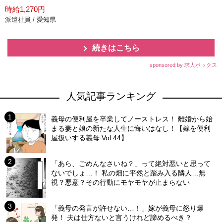
時給1,270円
派遣社員 / 愛知県
続きはこちら
sponsored by 求人ボックス
人気記事ランキング
義母の便利屋を卒業してノーストレス！ 離婚から始
まる妻と娘の新たな人生に悔いはなし！【嫁を便利
屋扱いする義母 Vol.44】
「あら、ごめんなさいね？」って絶対悪いと思って
ないでしょ…！ 私の畑に平然と踏み入る隣人…無
視？悪意？その行動にモヤモヤが止まらない
「義母の発言が許せない…！」嫁が義母に怒り爆
発！ 夫は仕方ないと言うけれど諦めるべき？