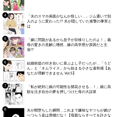
「夫のスマホ画面がなんか怪しい…」ジム通いで別
人のように変わった!? 夫が隠していた衝撃の事実と
は
「嫁に問題があるから息子が目移りしたのよ！」義
母の驚きの見解に唖然…嫁の高学歴が原因だと主
張!?
結婚前提の付き合いに喜ぶよし子だったが…「うど
ん」と「オムライス」から始まる小さな違和感【あ
なたが理解できません Vol.5】
「私が絶対に娘の可能性を開花させる…！」娘に高
額を注ぎ自分の夢を押しつけた母の大誤算
夫が闇堕ちした瞬間…これまで嫌味なヤツらが媚び
へつらう姿は滑稽だな！【母親ならすべてを許さな