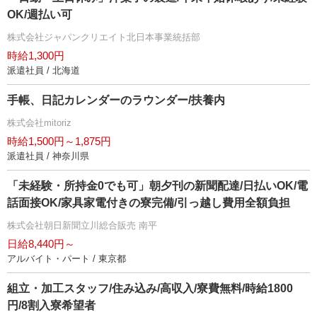
OK/週払い可
株式会社ジャパンクリエイト北日本事業統括部
時給1,300円
派遣社員 / 北海道
手帳、日記カレンダーのラウンダー/扶養内
株式会社mitoriz
時給1,500円～1,875円
派遣社員 / 神奈川県
「未経験・所持金0でも可」朝夕刊の新聞配達/日払いOK/電
話面接OK/家具家電付きの寮完備/引っ越し費用全額負担
株式会社朝日新聞立川総合販売 南平
日給8,440円～
アルバイト・パート / 東京都
組立・加工スタッフ/住み込み/高収入/寮費無料/時給1800
円/8割入寮希望者