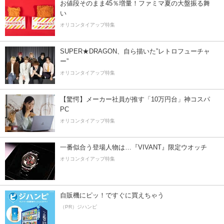
お値段そのまま45％増量！ファミマ夏の大盤振る舞
い
オリコンタイアップ特集
SUPER★DRAGON、自ら描いた”レトロフューチャ
ー”
オリコンタイアップ特集
【驚愕】メーカー社員が推す「10万円台」神コスパ
PC
オリコンタイアップ特集
一番似合う登場人物は…『VIVANT』限定ウオッチ
オリコンタイアップ特集
自販機にピッ！ですぐに買えちゃう
（PR）ジハンピ