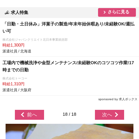
さらに見る
求人特集
「日勤・土日休み」洋菓子の製造/年末年始休暇あり/未経験OK/週払
い可
株式会社ジャパンクリエイト北日本事業統括部
時給1,300円
派遣社員 / 北海道
工場内で機械洗浄や金型メンテナンス/未経験OKのコツコツ作業!17
時までの日勤
株式会社トーコー
時給1,310円
派遣社員 / 大阪府
sponsored by 求人ボックス
18 / 18
前へ
次へ