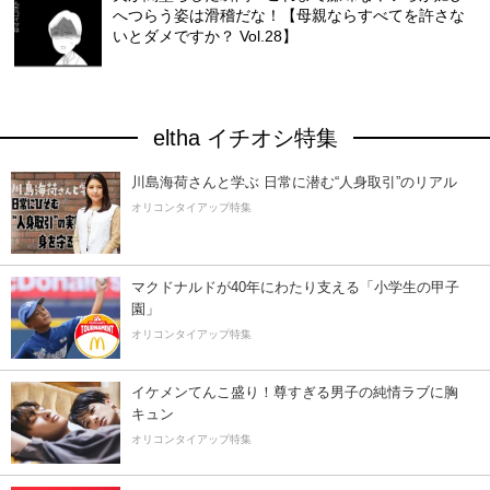
へつらう姿は滑稽だな！【母親ならすべてを許さな
いとダメですか？ Vol.28】
eltha イチオシ特集
川島海荷さんと学ぶ 日常に潜む“人身取引”のリアル
オリコンタイアップ特集
マクドナルドが40年にわたり支える「小学生の甲子
園」
オリコンタイアップ特集
イケメンてんこ盛り！尊すぎる男子の純情ラブに胸
キュン
オリコンタイアップ特集