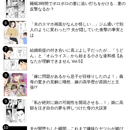
睡眠3時間でボロボロの妻に追い打ちをかける…妻の
反撃なるか？
「夫のスマホ画面がなんか怪しい…」ジム通いで別
人のように変わった!? 夫が隠していた衝撃の事実と
は
結婚前提の付き合いに喜ぶよし子だったが…「うど
ん」と「オムライス」から始まる小さな違和感【あ
なたが理解できません Vol.5】
「嫁に問題があるから息子が目移りしたのよ！」義
母の驚きの見解に唖然…嫁の高学歴が原因だと主
張!?
「私が絶対に娘の可能性を開花させる…！」娘に高
額を注ぎ自分の夢を押しつけた母の大誤算
夫が闇堕ちした瞬間…これまで嫌味なヤツらが媚び