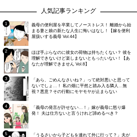
人気記事ランキング
義母の便利屋を卒業してノーストレス！ 離婚から始
まる妻と娘の新たな人生に悔いはなし！【嫁を便利
屋扱いする義母 Vol.44】
ほぼ手ぶらなのに彼女の荷物は持ちたくない？ 彼を
理解できないけど楽しまないともったいない！【あ
なたが理解できません Vol.8】
「あら、ごめんなさいね？」って絶対悪いと思って
ないでしょ…！ 私の畑に平然と踏み入る隣人…無
視？悪意？その行動にモヤモヤが止まらない
「義母の発言が許せない…！」嫁が義母に怒り爆
発！ 夫は仕方ないと言うけれど諦めるべき？
「うるさいから子どもを連れて外に行って？」夫が