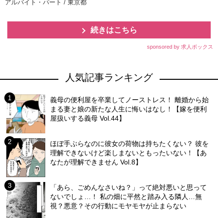
アルバイト・パート / 東京都
続きはこちら
sponsored by 求人ボックス
人気記事ランキング
義母の便利屋を卒業してノーストレス！ 離婚から始
まる妻と娘の新たな人生に悔いはなし！【嫁を便利
屋扱いする義母 Vol.44】
ほぼ手ぶらなのに彼女の荷物は持ちたくない？ 彼を
理解できないけど楽しまないともったいない！【あ
なたが理解できません Vol.8】
「あら、ごめんなさいね？」って絶対悪いと思って
ないでしょ…！ 私の畑に平然と踏み入る隣人…無
視？悪意？その行動にモヤモヤが止まらない