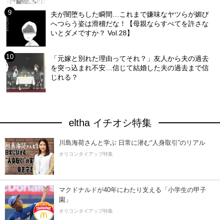
夫が闇堕ちした瞬間…これまで嫌味なヤツらが媚び
へつらう姿は滑稽だな！【母親ならすべてを許さな
いとダメですか？ Vol.28】
「元嫁と別れた理由ってそれ？」友人から夫の過去
を突っ込まれ不安…信じて結婚した夫の過去まで信
じれる？
eltha イチオシ特集
川島海荷さんと学ぶ 日常に潜む“人身取引”のリアル
オリコンタイアップ特集
マクドナルドが40年にわたり支える「小学生の甲子
園」
オリコンタイアップ特集