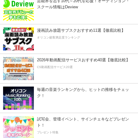
芸能界を志す10代～20代を応援！オーディション・
スクール情報はDeview
漫画読み放題サブスクおすすめ11選【徹底比較】
オリコン顧客満足度ランキング
2026年動画配信サービスおすすめ40選【徹底比較】
CS動画配信サービス20選
毎週の音楽ランキングから、ヒットの推移をチェッ
ク！
試写会、登壇イベント、サインチェキなどプレゼン
ト！
プレゼント特集