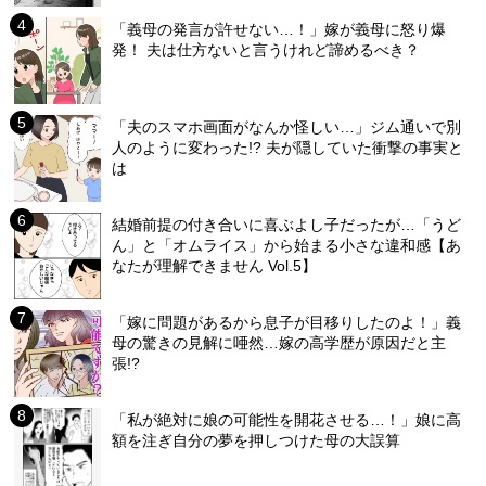
「義母の発言が許せない…！」嫁が義母に怒り爆
発！ 夫は仕方ないと言うけれど諦めるべき？
「夫のスマホ画面がなんか怪しい…」ジム通いで別
人のように変わった!? 夫が隠していた衝撃の事実と
は
結婚前提の付き合いに喜ぶよし子だったが…「うど
ん」と「オムライス」から始まる小さな違和感【あ
なたが理解できません Vol.5】
「嫁に問題があるから息子が目移りしたのよ！」義
母の驚きの見解に唖然…嫁の高学歴が原因だと主
張!?
「私が絶対に娘の可能性を開花させる…！」娘に高
額を注ぎ自分の夢を押しつけた母の大誤算