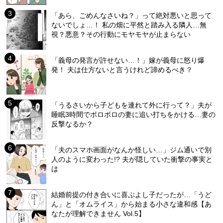
「あら、ごめんなさいね？」って絶対悪いと思って
ないでしょ…！ 私の畑に平然と踏み入る隣人…無
視？悪意？その行動にモヤモヤが止まらない
「義母の発言が許せない…！」嫁が義母に怒り爆
発！ 夫は仕方ないと言うけれど諦めるべき？
「うるさいから子どもを連れて外に行って？」夫が
睡眠3時間でボロボロの妻に追い打ちをかける…妻の
反撃なるか？
「夫のスマホ画面がなんか怪しい…」ジム通いで別
人のように変わった!? 夫が隠していた衝撃の事実と
は
結婚前提の付き合いに喜ぶよし子だったが…「うど
ん」と「オムライス」から始まる小さな違和感【あ
なたが理解できません Vol.5】