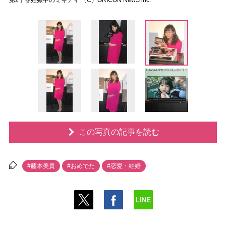
第2子を妊娠中のミキティ （C）ORICON NewS inc.
この写真の記事を読む
#藤本美貴
#おめでた
#恋愛・結婚