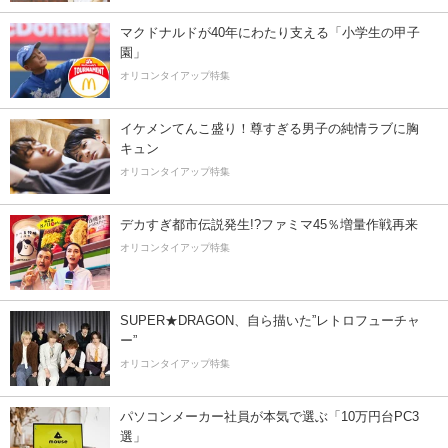
マクドナルドが40年にわたり支える「小学生の甲子
園」
オリコンタイアップ特集
イケメンてんこ盛り！尊すぎる男子の純情ラブに胸
キュン
オリコンタイアップ特集
デカすぎ都市伝説発生!?ファミマ45％増量作戦再来
オリコンタイアップ特集
SUPER★DRAGON、自ら描いた”レトロフューチャ
ー”
オリコンタイアップ特集
パソコンメーカー社員が本気で選ぶ「10万円台PC3
選」