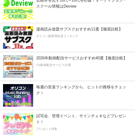
芸能界を志す10代～20代を応援！オーディション・
スクール情報はDeview
漫画読み放題サブスクおすすめ11選【徹底比較】
オリコン顧客満足度ランキング
2026年動画配信サービスおすすめ40選【徹底比較】
CS動画配信サービス20選
毎週の音楽ランキングから、ヒットの推移をチェッ
ク！
試写会、登壇イベント、サインチェキなどプレゼン
ト！
プレゼント特集