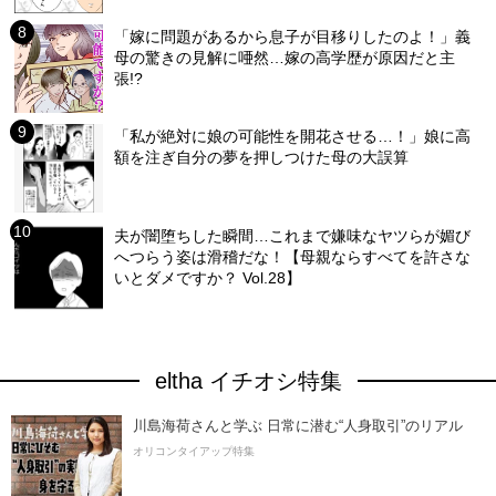
「嫁に問題があるから息子が目移りしたのよ！」義
母の驚きの見解に唖然…嫁の高学歴が原因だと主
張!?
「私が絶対に娘の可能性を開花させる…！」娘に高
額を注ぎ自分の夢を押しつけた母の大誤算
夫が闇堕ちした瞬間…これまで嫌味なヤツらが媚び
へつらう姿は滑稽だな！【母親ならすべてを許さな
いとダメですか？ Vol.28】
eltha イチオシ特集
川島海荷さんと学ぶ 日常に潜む“人身取引”のリアル
オリコンタイアップ特集