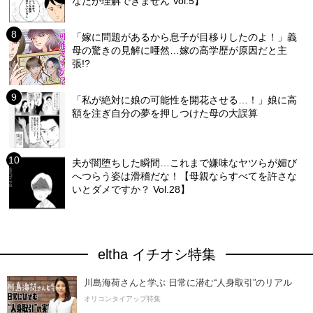
なたが理解できません Vol.5】
「嫁に問題があるから息子が目移りしたのよ！」義
母の驚きの見解に唖然…嫁の高学歴が原因だと主
張!?
「私が絶対に娘の可能性を開花させる…！」娘に高
額を注ぎ自分の夢を押しつけた母の大誤算
夫が闇堕ちした瞬間…これまで嫌味なヤツらが媚び
へつらう姿は滑稽だな！【母親ならすべてを許さな
いとダメですか？ Vol.28】
eltha イチオシ特集
川島海荷さんと学ぶ 日常に潜む“人身取引”のリアル
オリコンタイアップ特集