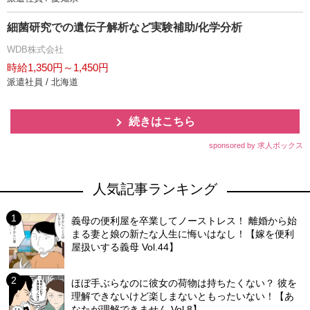
細菌研究での遺伝子解析など実験補助/化学分析
WDB株式会社
時給1,350円～1,450円
派遣社員 / 北海道
続きはこちら
sponsored by 求人ボックス
人気記事ランキング
義母の便利屋を卒業してノーストレス！ 離婚から始
まる妻と娘の新たな人生に悔いはなし！【嫁を便利
屋扱いする義母 Vol.44】
ほぼ手ぶらなのに彼女の荷物は持ちたくない？ 彼を
理解できないけど楽しまないともったいない！【あ
なたが理解できません Vol.8】