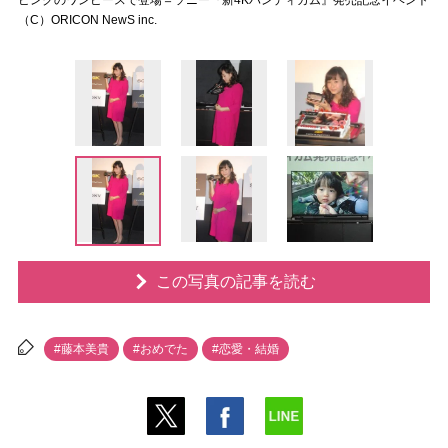
ピンクのワンピースで登場＝ソニー『新4Kハンディカム』発売記念イベント
（C）ORICON NewS inc.
この写真の記事を読む
#藤本美貴
#おめでた
#恋愛・結婚