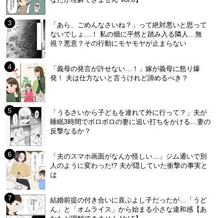
「あら、ごめんなさいね？」って絶対悪いと思って
ないでしょ…！ 私の畑に平然と踏み入る隣人…無
視？悪意？その行動にモヤモヤが止まらない
「義母の発言が許せない…！」嫁が義母に怒り爆
発！ 夫は仕方ないと言うけれど諦めるべき？
「うるさいから子どもを連れて外に行って？」夫が
睡眠3時間でボロボロの妻に追い打ちをかける…妻の
反撃なるか？
「夫のスマホ画面がなんか怪しい…」ジム通いで別
人のように変わった!? 夫が隠していた衝撃の事実と
は
結婚前提の付き合いに喜ぶよし子だったが…「うど
ん」と「オムライス」から始まる小さな違和感【あ