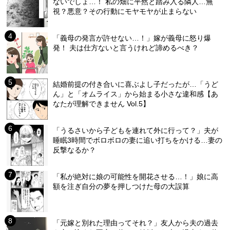
ないでしょ…！ 私の畑に平然と踏み入る隣人…無
視？悪意？その行動にモヤモヤが止まらない
「義母の発言が許せない…！」嫁が義母に怒り爆
発！ 夫は仕方ないと言うけれど諦めるべき？
結婚前提の付き合いに喜ぶよし子だったが…「うど
ん」と「オムライス」から始まる小さな違和感【あ
なたが理解できません Vol.5】
「うるさいから子どもを連れて外に行って？」夫が
睡眠3時間でボロボロの妻に追い打ちをかける…妻の
反撃なるか？
「私が絶対に娘の可能性を開花させる…！」娘に高
額を注ぎ自分の夢を押しつけた母の大誤算
「元嫁と別れた理由ってそれ？」友人から夫の過去