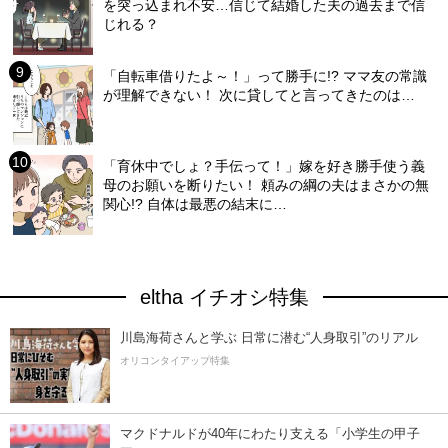
を突っ込まれ不安…信じて結婚した夫の過去まで信
じれる？
「自転車借りたよ～！」って勝手に!? ママ友の常識
が理解できない！ 次に貸してと言ってきたのは…
「育休中でしょ？手伝って！」嫁を好き勝手使う義
母のお願いを断りたい！ 頼みの綱の夫はまさかの無
関心!? 自体は最悪の結末に…
eltha イチオシ特集
川島海荷さんと学ぶ 日常に潜む“人身取引”のリアル
オリコンタイアップ特集
マクドナルドが40年にわたり支える「小学生の甲子