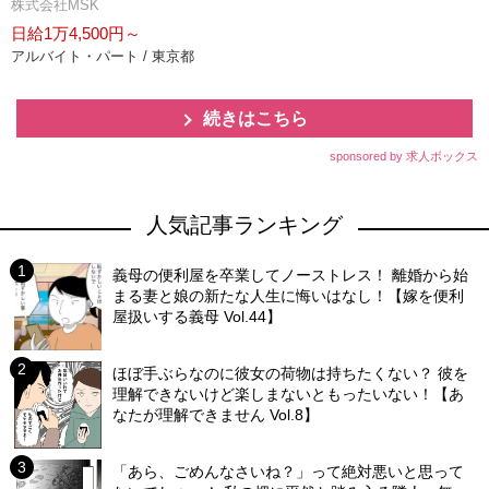
株式会社MSK
日給1万4,500円～
アルバイト・パート / 東京都
続きはこちら
sponsored by 求人ボックス
人気記事ランキング
義母の便利屋を卒業してノーストレス！ 離婚から始
まる妻と娘の新たな人生に悔いはなし！【嫁を便利
屋扱いする義母 Vol.44】
ほぼ手ぶらなのに彼女の荷物は持ちたくない？ 彼を
理解できないけど楽しまないともったいない！【あ
なたが理解できません Vol.8】
「あら、ごめんなさいね？」って絶対悪いと思って