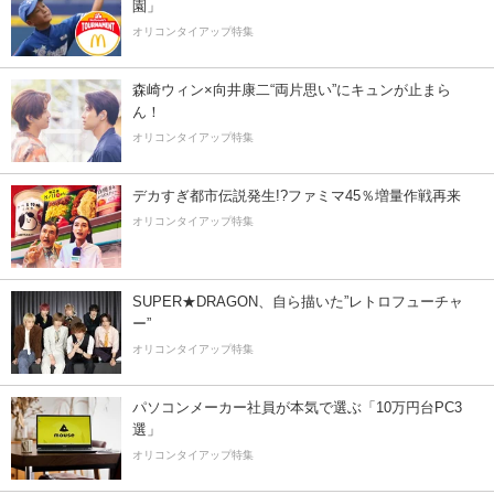
園」
オリコンタイアップ特集
森崎ウィン×向井康二“両片思い”にキュンが止まら
ん！
オリコンタイアップ特集
デカすぎ都市伝説発生!?ファミマ45％増量作戦再来
オリコンタイアップ特集
SUPER★DRAGON、自ら描いた”レトロフューチャ
ー”
オリコンタイアップ特集
パソコンメーカー社員が本気で選ぶ「10万円台PC3
選」
オリコンタイアップ特集