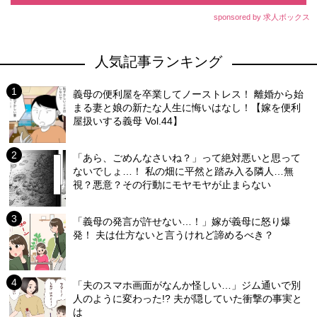
sponsored by 求人ボックス
人気記事ランキング
義母の便利屋を卒業してノーストレス！ 離婚から始
まる妻と娘の新たな人生に悔いはなし！【嫁を便利
屋扱いする義母 Vol.44】
「あら、ごめんなさいね？」って絶対悪いと思って
ないでしょ…！ 私の畑に平然と踏み入る隣人…無
視？悪意？その行動にモヤモヤが止まらない
「義母の発言が許せない…！」嫁が義母に怒り爆
発！ 夫は仕方ないと言うけれど諦めるべき？
「夫のスマホ画面がなんか怪しい…」ジム通いで別
人のように変わった!? 夫が隠していた衝撃の事実と
は