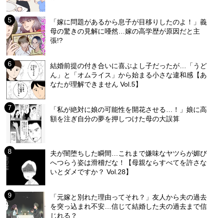
「嫁に問題があるから息子が目移りしたのよ！」義
母の驚きの見解に唖然…嫁の高学歴が原因だと主
張!?
結婚前提の付き合いに喜ぶよし子だったが…「うど
ん」と「オムライス」から始まる小さな違和感【あ
なたが理解できません Vol.5】
「私が絶対に娘の可能性を開花させる…！」娘に高
額を注ぎ自分の夢を押しつけた母の大誤算
夫が闇堕ちした瞬間…これまで嫌味なヤツらが媚び
へつらう姿は滑稽だな！【母親ならすべてを許さな
いとダメですか？ Vol.28】
「元嫁と別れた理由ってそれ？」友人から夫の過去
を突っ込まれ不安…信じて結婚した夫の過去まで信
じれる？