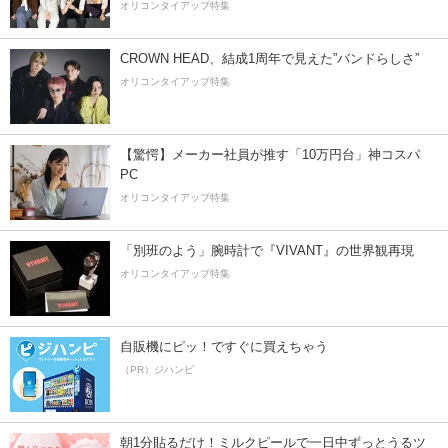
オリコンタイアップ特集
CROWN HEAD、結成1周年で見えた”バンドらしさ”
オリコンタイアップ特集
【驚愕】メーカー社員が推す「10万円台」神コスパ
PC
オリコンタイアップ特集
「別班のよう」腕時計で『VIVANT』の世界観再現
オリコンタイアップ特集
自販機にピッ！ですぐに買えちゃう
（PR）ジハンピ
朝1分貼るだけ！ミルクピールで一日中ずっとうるツ