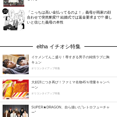
「こっちは高い金払ってるのよ！」義母が両家の顔
合わせで突然豹変!? 結婚式では返金要求まで!? 優し
いと信じた義母の本性
eltha イチオシ特集
イケメンてんこ盛り！尊すぎる男子の純情ラブに胸
キュン
オリコンタイアップ特集
大好評につき再び！ファミマ名物45％増量キャンペ
ーン
オリコンタイアップ特集
SUPER★DRAGON、自ら描いた”レトロフューチャ
ー”