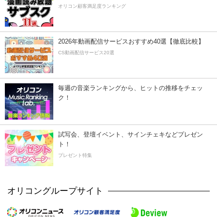
オリコン顧客満足度ランキング
2026年動画配信サービスおすすめ40選【徹底比較】
CS動画配信サービス20選
毎週の音楽ランキングから、ヒットの推移をチェッ
ク！
試写会、登壇イベント、サインチェキなどプレゼン
ト！
プレゼント特集
オリコングループサイト