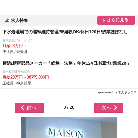
さらに見る
求人特集
下水処理場での運転維持管理/未経験OK/休日120日/残業ほぼなし
株式会社アイ・メッツ
月給23万円～
正社員 / 愛知県
横浜/精密部品メーカー「総務・法務」年休124日/転勤無/残業20h
日本精密電子株式会社
月給28万円～38万5,000円
正社員 / 神奈川県
sponsored by 求人ボックス
8 / 28
前へ
次へ