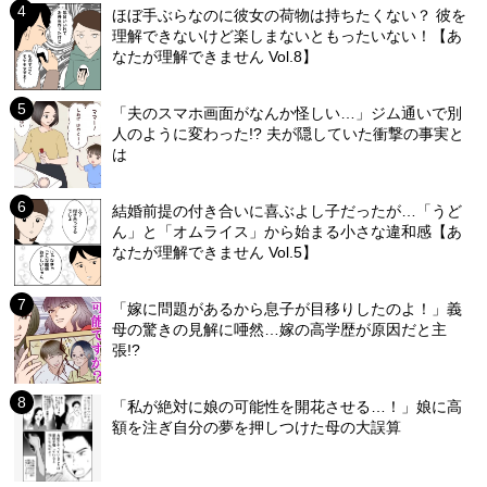
ほぼ手ぶらなのに彼女の荷物は持ちたくない？ 彼を
理解できないけど楽しまないともったいない！【あ
なたが理解できません Vol.8】
「夫のスマホ画面がなんか怪しい…」ジム通いで別
人のように変わった!? 夫が隠していた衝撃の事実と
は
結婚前提の付き合いに喜ぶよし子だったが…「うど
ん」と「オムライス」から始まる小さな違和感【あ
なたが理解できません Vol.5】
「嫁に問題があるから息子が目移りしたのよ！」義
母の驚きの見解に唖然…嫁の高学歴が原因だと主
張!?
「私が絶対に娘の可能性を開花させる…！」娘に高
額を注ぎ自分の夢を押しつけた母の大誤算