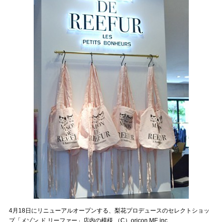
4月18日にリニューアルオープンする、梨花プロデュースのセレクトショッ
プ「メゾン ド リーファー」店内の模様 （C）oricon ME inc.