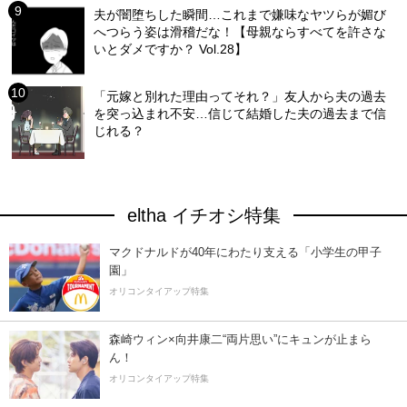
夫が闇堕ちした瞬間…これまで嫌味なヤツらが媚び
へつらう姿は滑稽だな！【母親ならすべてを許さな
いとダメですか？ Vol.28】
「元嫁と別れた理由ってそれ？」友人から夫の過去
を突っ込まれ不安…信じて結婚した夫の過去まで信
じれる？
eltha イチオシ特集
マクドナルドが40年にわたり支える「小学生の甲子
園」
オリコンタイアップ特集
森崎ウィン×向井康二“両片思い”にキュンが止まら
ん！
オリコンタイアップ特集