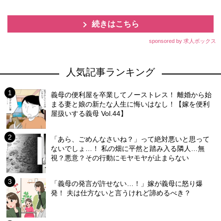
続きはこちら
sponsored by 求人ボックス
人気記事ランキング
義母の便利屋を卒業してノーストレス！ 離婚から始
まる妻と娘の新たな人生に悔いはなし！【嫁を便利
屋扱いする義母 Vol.44】
「あら、ごめんなさいね？」って絶対悪いと思って
ないでしょ…！ 私の畑に平然と踏み入る隣人…無
視？悪意？その行動にモヤモヤが止まらない
「義母の発言が許せない…！」嫁が義母に怒り爆
発！ 夫は仕方ないと言うけれど諦めるべき？