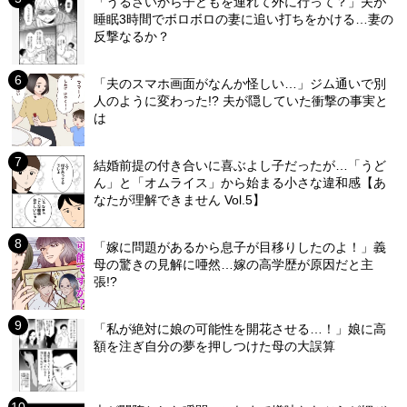
「うるさいから子どもを連れて外に行って？」夫が
睡眠3時間でボロボロの妻に追い打ちをかける…妻の
反撃なるか？
「夫のスマホ画面がなんか怪しい…」ジム通いで別
人のように変わった!? 夫が隠していた衝撃の事実と
は
結婚前提の付き合いに喜ぶよし子だったが…「うど
ん」と「オムライス」から始まる小さな違和感【あ
なたが理解できません Vol.5】
「嫁に問題があるから息子が目移りしたのよ！」義
母の驚きの見解に唖然…嫁の高学歴が原因だと主
張!?
「私が絶対に娘の可能性を開花させる…！」娘に高
額を注ぎ自分の夢を押しつけた母の大誤算