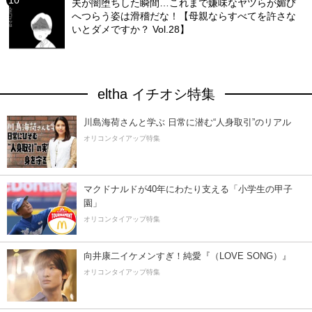
夫が闇堕ちした瞬間…これまで嫌味なヤツらが媚び
へつらう姿は滑稽だな！【母親ならすべてを許さな
いとダメですか？ Vol.28】
eltha イチオシ特集
川島海荷さんと学ぶ 日常に潜む“人身取引”のリアル
オリコンタイアップ特集
マクドナルドが40年にわたり支える「小学生の甲子
園」
オリコンタイアップ特集
向井康二イケメンすぎ！純愛『（LOVE SONG）』
オリコンタイアップ特集