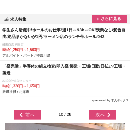
さらに見る
求人特集
学生さん活躍中!ホールのお仕事!週1日～&3h～OK/残業なし/髪色自
由/絶品まかないが1円/ラーメン店のランチ帯ホール/042
町田商店 綱島店
時給1,250円～1,563円
アルバイト・パート / 神奈川県
「寮完備」半導体の組立検査/即入寮/製造・工場/日勤/日払い/工場・
製造
株式会社京栄センター
時給1,320円～1,650円
派遣社員 / 北海道
sponsored by 求人ボックス
10 / 28
前へ
次へ