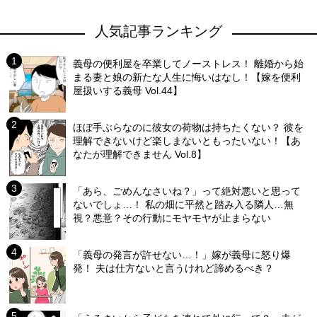
人気記事ランキング
義母の便利屋を卒業してノーストレス！ 離婚から始
まる妻と娘の新たな人生に悔いはなし！【嫁を便利
屋扱いする義母 Vol.44】
ほぼ手ぶらなのに彼女の荷物は持ちたくない？ 彼を
理解できないけど楽しまないともったいない！【あ
なたが理解できません Vol.8】
「あら、ごめんなさいね？」って絶対悪いと思って
ないでしょ…！ 私の畑に平然と踏み入る隣人…無
視？悪意？その行動にモヤモヤが止まらない
「義母の発言が許せない…！」嫁が義母に怒り爆
発！ 夫は仕方ないと言うけれど諦めるべき？