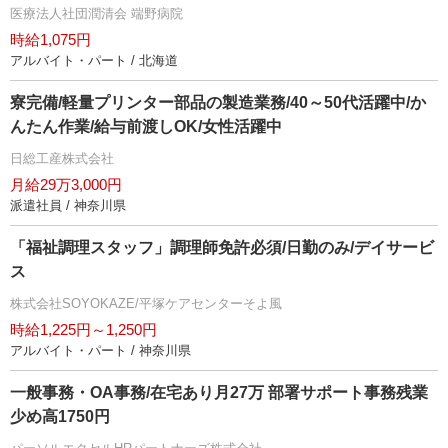
医療法人社団潤清会 端野病院
時給1,075円
アルバイト・パート / 北海道
寮完備/軽量プリンター部品の製造業務/40～50代活躍中/か
んたん作業/給与前渡しOK/女性活躍中
日総工産株式会社
月給29万3,000円
派遣社員 / 神奈川県
「福祉調理スタッフ」調理師免許必須/日勤のみ/デイサービ
ス
株式会社SOYOKAZE/平塚ケアセンターそよ風
時給1,225円～1,250円
アルバイト・パート / 神奈川県
一般事務・OA事務/在宅あり月27万 部署サポート事務残業
少め高1750円