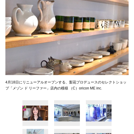
4月18日にリニューアルオープンする、梨花プロデュースのセレクトショッ
プ「メゾン ド リーファー」店内の模様 （C）oricon ME inc.