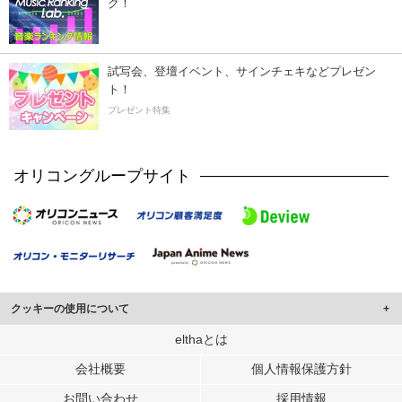
ク！
試写会、登壇イベント、サインチェキなどプレゼン
ト！
プレゼント特集
オリコングループサイト
クッキーの使用について
このサイトでは Cookie を使用して、ユーザーに合わせたコンテンツや広告の
elthaとは
表示、ソーシャル メディア機能の提供、広告の表示回数やクリック数の測定を
会社概要
個人情報保護方針
行っています。
また、ユーザーによるサイトの利用状況についても情報を収集し、ソーシャル
お問い合わせ
採用情報
メディアや広告配信、データ解析の各パートナーに提供しています。