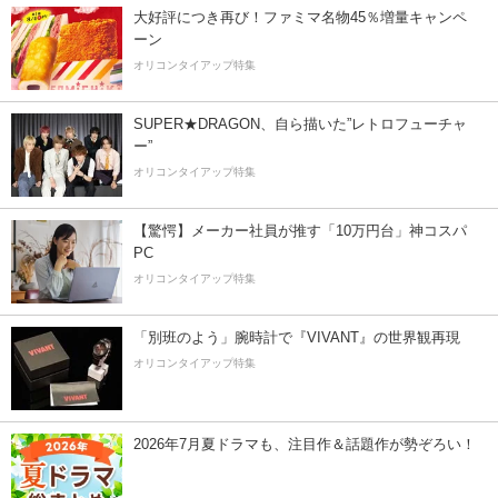
大好評につき再び！ファミマ名物45％増量キャンペ
ーン
オリコンタイアップ特集
SUPER★DRAGON、自ら描いた”レトロフューチャ
ー”
オリコンタイアップ特集
【驚愕】メーカー社員が推す「10万円台」神コスパ
PC
オリコンタイアップ特集
「別班のよう」腕時計で『VIVANT』の世界観再現
オリコンタイアップ特集
2026年7月夏ドラマも、注目作＆話題作が勢ぞろい！