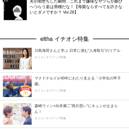
夫が闇堕ちした瞬間…これまで嫌味なヤツらが媚び
へつらう姿は滑稽だな！【母親ならすべてを許さな
いとダメですか？ Vol.28】
eltha イチオシ特集
川島海荷さんと学ぶ 日常に潜む“人身取引”のリアル
オリコンタイアップ特集
マクドナルドが40年にわたり支える「小学生の甲子
園」
オリコンタイアップ特集
森崎ウィン×向井康二“両片思い”にキュンが止まら
ん！
オリコンタイアップ特集