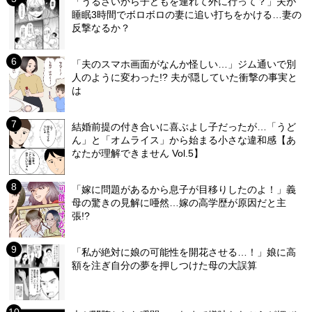
「うるさいから子どもを連れて外に行って？」夫が
睡眠3時間でボロボロの妻に追い打ちをかける…妻の
反撃なるか？
「夫のスマホ画面がなんか怪しい…」ジム通いで別
人のように変わった!? 夫が隠していた衝撃の事実と
は
結婚前提の付き合いに喜ぶよし子だったが…「うど
ん」と「オムライス」から始まる小さな違和感【あ
なたが理解できません Vol.5】
「嫁に問題があるから息子が目移りしたのよ！」義
母の驚きの見解に唖然…嫁の高学歴が原因だと主
張!?
「私が絶対に娘の可能性を開花させる…！」娘に高
額を注ぎ自分の夢を押しつけた母の大誤算