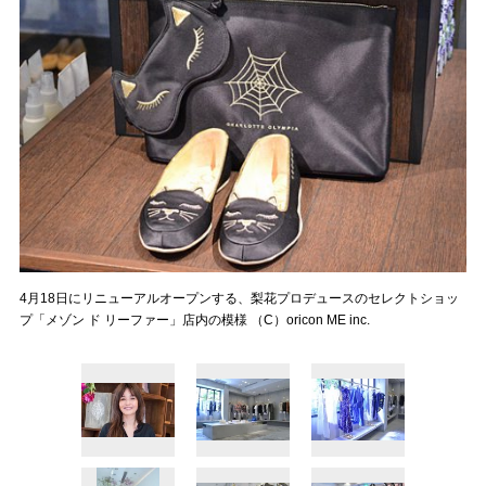
4月18日にリニューアルオープンする、梨花プロデュースのセレクトショッ
プ「メゾン ド リーファー」店内の模様 （C）oricon ME inc.