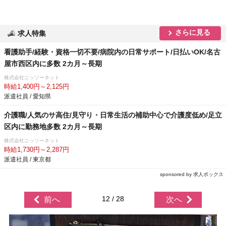
さらに見る
求人特集
看護助手/経験・資格一切不要/病院内の日常サポート/日払いOK/名古
屋市西区内に多数 2カ月～長期
株式会社ニッソーネット
時給1,400円～2,125円
派遣社員 / 愛知県
介護職/人気のサ高住/見守り・日常生活の補助中心で介護度低め/足立
区内に勤務地多数 2カ月～長期
株式会社ニッソーネット
時給1,730円～2,287円
派遣社員 / 東京都
sponsored by 求人ボックス
12 / 28
前へ
次へ