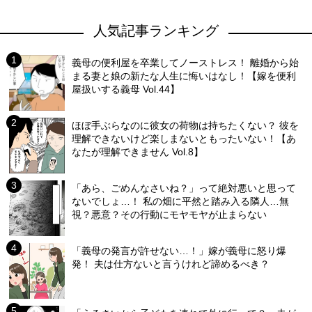
人気記事ランキング
義母の便利屋を卒業してノーストレス！ 離婚から始
まる妻と娘の新たな人生に悔いはなし！【嫁を便利
屋扱いする義母 Vol.44】
ほぼ手ぶらなのに彼女の荷物は持ちたくない？ 彼を
理解できないけど楽しまないともったいない！【あ
なたが理解できません Vol.8】
「あら、ごめんなさいね？」って絶対悪いと思って
ないでしょ…！ 私の畑に平然と踏み入る隣人…無
視？悪意？その行動にモヤモヤが止まらない
「義母の発言が許せない…！」嫁が義母に怒り爆
発！ 夫は仕方ないと言うけれど諦めるべき？