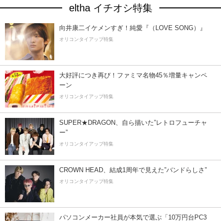
eltha イチオシ特集
向井康二イケメンすぎ！純愛『（LOVE SONG）』
オリコンタイアップ特集
大好評につき再び！ファミマ名物45％増量キャンペ
ーン
オリコンタイアップ特集
SUPER★DRAGON、自ら描いた”レトロフューチャ
ー”
オリコンタイアップ特集
CROWN HEAD、結成1周年で見えた”バンドらしさ”
オリコンタイアップ特集
パソコンメーカー社員が本気で選ぶ「10万円台PC3