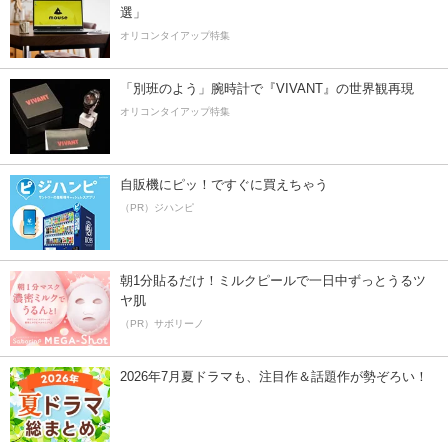
選」
オリコンタイアップ特集
「別班のよう」腕時計で『VIVANT』の世界観再現
オリコンタイアップ特集
自販機にピッ！ですぐに買えちゃう
（PR）ジハンピ
朝1分貼るだけ！ミルクピールで一日中ずっとうるツ
ヤ肌
（PR）サボリーノ
2026年7月夏ドラマも、注目作＆話題作が勢ぞろい！