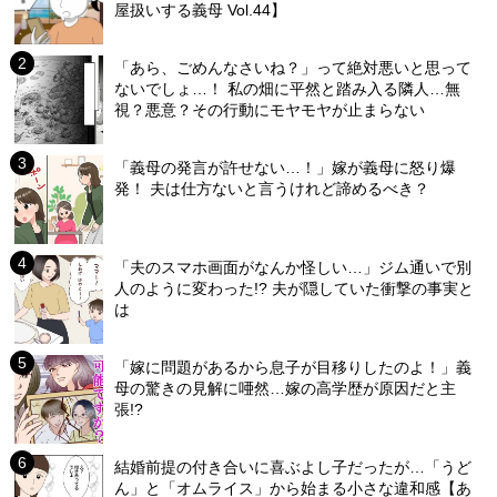
屋扱いする義母 Vol.44】
「あら、ごめんなさいね？」って絶対悪いと思って
ないでしょ…！ 私の畑に平然と踏み入る隣人…無
視？悪意？その行動にモヤモヤが止まらない
「義母の発言が許せない…！」嫁が義母に怒り爆
発！ 夫は仕方ないと言うけれど諦めるべき？
「夫のスマホ画面がなんか怪しい…」ジム通いで別
人のように変わった!? 夫が隠していた衝撃の事実と
は
「嫁に問題があるから息子が目移りしたのよ！」義
母の驚きの見解に唖然…嫁の高学歴が原因だと主
張!?
結婚前提の付き合いに喜ぶよし子だったが…「うど
ん」と「オムライス」から始まる小さな違和感【あ