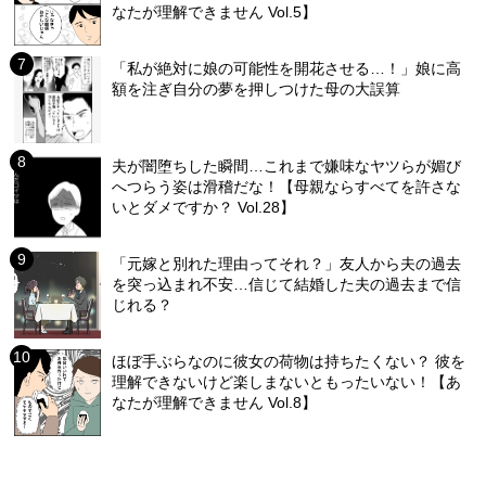
なたが理解できません Vol.5】
「私が絶対に娘の可能性を開花させる…！」娘に高
額を注ぎ自分の夢を押しつけた母の大誤算
夫が闇堕ちした瞬間…これまで嫌味なヤツらが媚び
へつらう姿は滑稽だな！【母親ならすべてを許さな
いとダメですか？ Vol.28】
「元嫁と別れた理由ってそれ？」友人から夫の過去
を突っ込まれ不安…信じて結婚した夫の過去まで信
じれる？
ほぼ手ぶらなのに彼女の荷物は持ちたくない？ 彼を
理解できないけど楽しまないともったいない！【あ
なたが理解できません Vol.8】