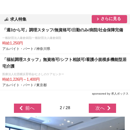
さらに見る
求人特集
「週3から可」調理スタッフ/無資格可/日勤のみ/病院/社会保障完備
一般財団法人鎌倉病院/一般財団法人鎌倉病院
時給1,250円
アルバイト・パート / 神奈川県
「福祉調理スタッフ」無資格可/シフト相談可/看護小規模多機能型居
宅介護
医療法人社団横浜育明会/むさしのケアセンター
時給1,226円～1,400円
アルバイト・パート / 東京都
sponsored by 求人ボックス
2 / 28
前へ
次へ