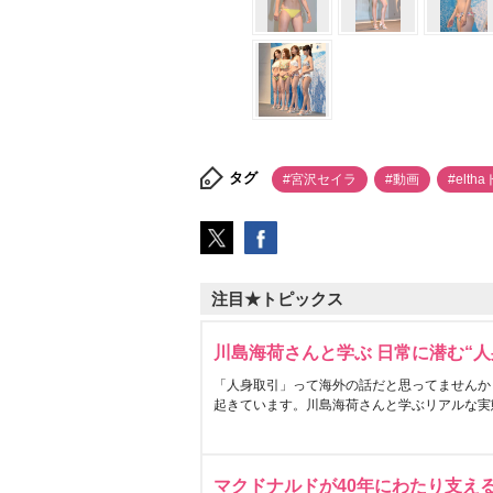
タグ
#宮沢セイラ
#動画
#elth
注目★トピックス
川島海荷さんと学ぶ 日常に潜む“人
「人身取引」って海外の話だと思ってませんか
起きています。川島海荷さんと学ぶリアルな実
マクドナルドが40年にわたり支え