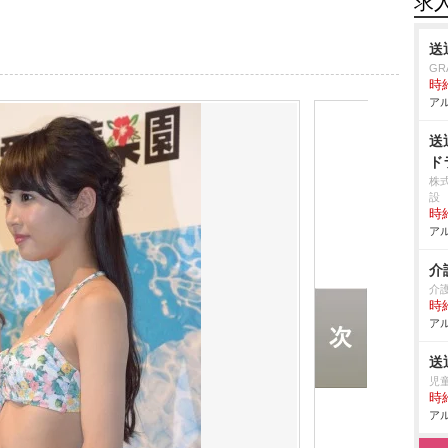
求
送
GR
時給
アル
送
ド
株
設
時給
アル
介
介
時給
アル
送
児
時給
アル