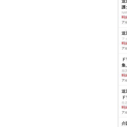
送
護
NA
時給
アル
送
フ
時給
アル
ド
集
放
時給
アル
送
ド
生
時給
アル
介