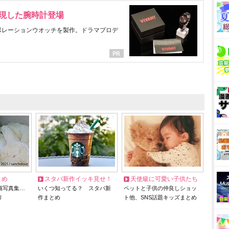
表現した腕時計登場
ラボレーションウオッチを製作。ドラマプロデ
とめ
スタバ新作イッキ見せ！
天使級に可愛い子供たち
猫写真集…
いくつ知ってる？ スタバ新
ペットと子供の仲良しショッ
リ
作まとめ
ト他、SNS話題キッズまとめ