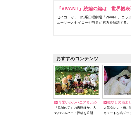
『VIVANT』続編の鍵は…世界観
セイコーが、TBS系日曜劇場『VIVANT』コ
ューサーとセイコー担当者が魅力を解説する。
おすすめコンテンツ
可愛いシルバニアまとめ
癒やしの猫ま
『鬼滅の刃』の再現ほか、人
人気タレント猫、
気のシルバニア投稿を公開
キュートな猫ズラ