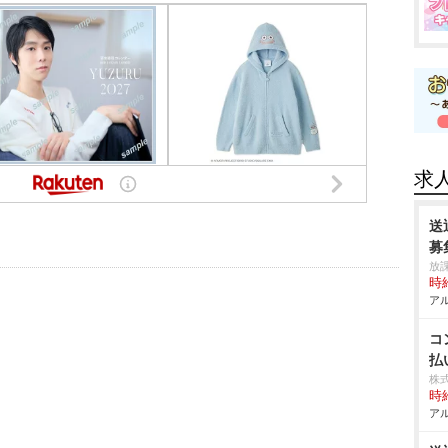
求
送
募
放
時給
アル
コ
払
株
時給
アル