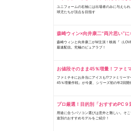
ユニフォームの右袖には出場者のみに与えられ
球児たちが頂点を目指す
森崎ウィン×向井康二“両片思い”
森崎ウィンと向井康二がW主演！映画『（LOVE S
最速配信。究極のピュアラブ！
お値段そのまま45％増量！ファミ
ファミチキにお弁当にアイスも!?ファミリーマ
45％増量作戦」が今夏、シリーズ初の年2回開
プロ厳選！目的別「おすすめPC９
用途に合うパソコン選びは意外と難しい。そこ
途別のおすすめモデルをご紹介！