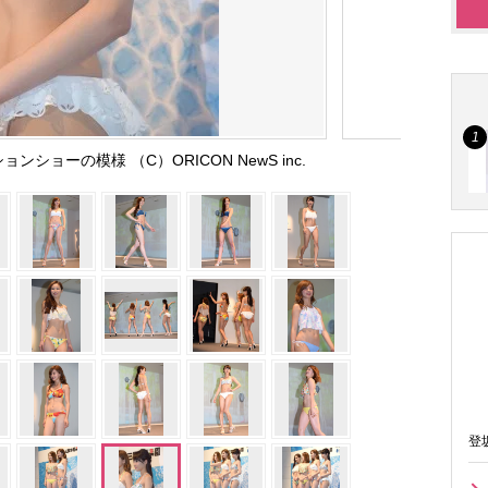
ショーの模様 （C）ORICON NewS inc.
登