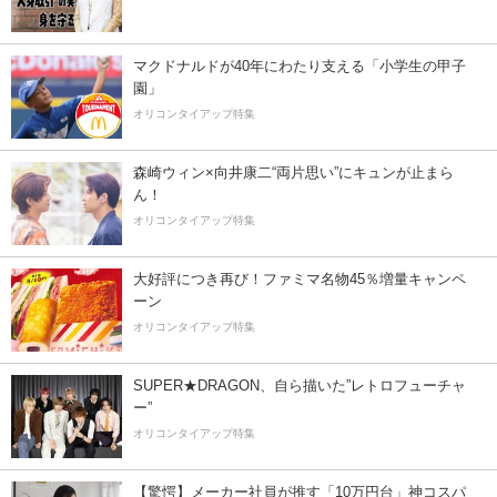
マクドナルドが40年にわたり支える「小学生の甲子
園」
オリコンタイアップ特集
森崎ウィン×向井康二“両片思い”にキュンが止まら
ん！
オリコンタイアップ特集
大好評につき再び！ファミマ名物45％増量キャンペ
ーン
オリコンタイアップ特集
SUPER★DRAGON、自ら描いた”レトロフューチャ
ー”
オリコンタイアップ特集
【驚愕】メーカー社員が推す「10万円台」神コスパ