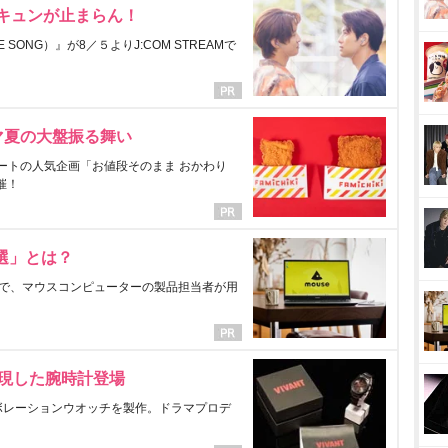
にキュンが止まらん！
ONG）』が8／５よりJ:COM STREAMで
マ夏の大盤振る舞い
ートの人気企画「お値段そのまま おかわり
催！
選」とは？
で、マウスコンピューターの製品担当者が用
表現した腕時計登場
ラボレーションウオッチを製作。ドラマプロデ