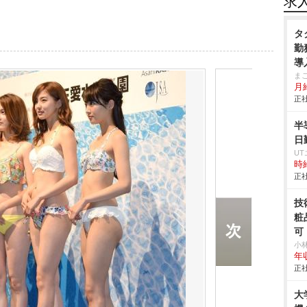
求
タ
勤
導
ま
月
正社
半
日
U
時給
正社
技
粧
可
小
年
正社
大