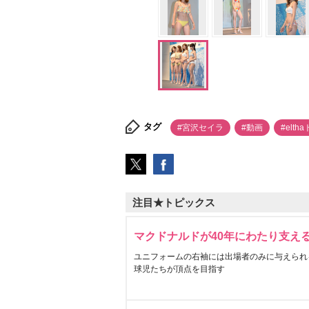
タグ
#宮沢セイラ
#動画
#elth
注目★トピックス
マクドナルドが40年にわたり支え
ユニフォームの右袖には出場者のみに与えられ
球児たちが頂点を目指す