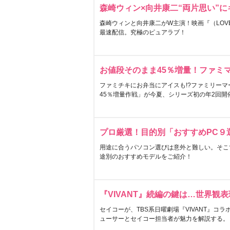
森崎ウィン×向井康二“両片思い”
森崎ウィンと向井康二がW主演！映画『（LOVE S
最速配信。究極のピュアラブ！
お値段そのまま45％増量！ファミ
ファミチキにお弁当にアイスも!?ファミリーマ
45％増量作戦」が今夏、シリーズ初の年2回開
プロ厳選！目的別「おすすめPC９
用途に合うパソコン選びは意外と難しい。そこ
途別のおすすめモデルをご紹介！
『VIVANT』続編の鍵は…世界観
セイコーが、TBS系日曜劇場『VIVANT』コ
ューサーとセイコー担当者が魅力を解説する。