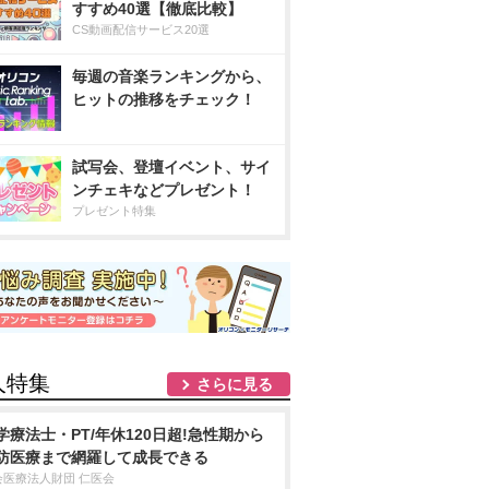
すすめ40選【徹底比較】
CS動画配信サービス20選
毎週の音楽ランキングから、
ヒットの推移をチェック！
試写会、登壇イベント、サイ
ンチェキなどプレゼント！
プレゼント特集
人特集
さらに見る
学療法士・PT/年休120日超!急性期から
防医療まで網羅して成長できる
会医療法人財団 仁医会