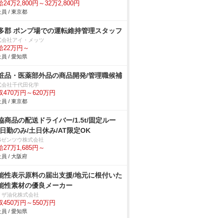
24万2,800円～32万2,800円
員 / 東京都
多郡 ポンプ場での運転維持管理スタッフ
式会社アイ・メッツ
給22万円～
員 / 愛知県
粧品・医薬部外品の商品開発/管理職候補
式会社千代田化学
収470万円～620万円
員 / 東京都
協商品の配送ドライバー/1.5t/固定ルー
/日勤のみ/土日休み/AT限定OK
BSゼンツウ株式会社
27万1,685円～
員 / 大阪府
能性表示原料の届出支援/地元に根付いた
能性素材の優良メーカー
リザ油化株式会社
収450万円～550万円
員 / 愛知県