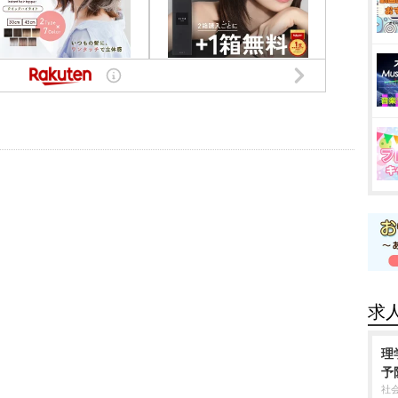
求
理
予
社