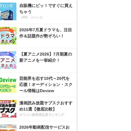
自販機にピッ！ですぐに買え
ちゃう
（PR）ジハンピ
2026年7月夏ドラマも、注目
作＆話題作が勢ぞろい！
【夏アニメ2026】7月期夏の
新アニメを一挙紹介！
芸能界を志す10代～20代を
応援！オーディション・スク
ール情報はDeview
漫画読み放題サブスクおすす
め11選【徹底比較】
オリコン顧客満足度ランキング
2026年動画配信サービスお