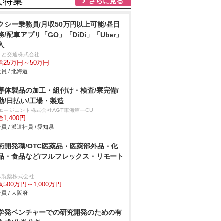
人特集
さらに見る
クシー乗務員/月収50万円以上可能/昼日
務/配車アプリ「GO」「DiDi」「Uber」
入
こと交通株式会社
給25万円～50万円
員 / 北海道
導体製品の加工・組付け・検査/寮完備/
勤/日払い/工場・製造
Tエージェント株式会社AGT東海第一CU
1,400円
員 / 派遣社員 / 愛知県
術開発職/OTC医薬品・医薬部外品・化
品・食品など/フルフレックス・リモート
林製薬株式会社
収500万円～1,000万円
員 / 大阪府
学発ベンチャーでの研究開発のための有