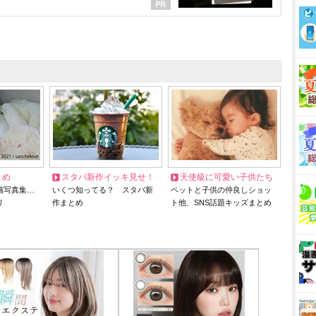
とめ
スタバ新作イッキ見せ！
天使級に可愛い子供たち
猫写真集…
いくつ知ってる？ スタバ新
ペットと子供の仲良しショッ
リ
作まとめ
ト他、SNS話題キッズまとめ