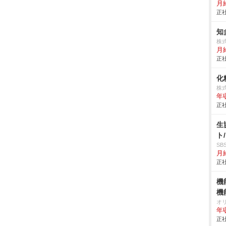
月給
正社
知
株
月
正社
化
株
年
正社
生
ト
S
月給
正社
機
機
オ
年
正社