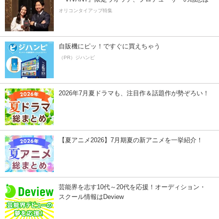
オリコンタイアップ特集
自販機にピッ！ですぐに買えちゃう
（PR）ジハンピ
2026年7月夏ドラマも、注目作＆話題作が勢ぞろい！
【夏アニメ2026】7月期夏の新アニメを一挙紹介！
芸能界を志す10代～20代を応援！オーディション・
スクール情報はDeview