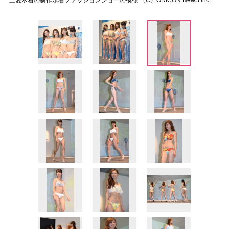
三愛水着の新作水着ファッションショーの模様 （C）ORICON NewS inc.