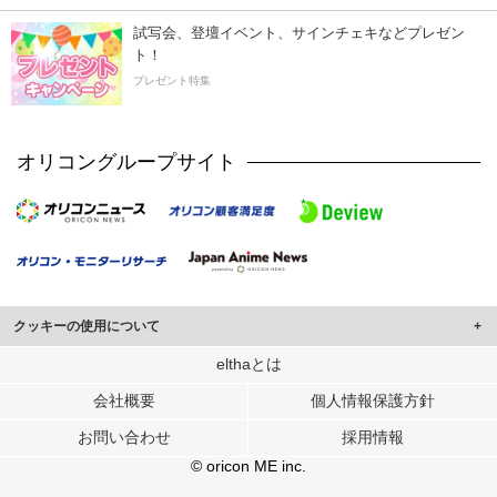
試写会、登壇イベント、サインチェキなどプレゼン
ト！
プレゼント特集
オリコングループサイト
クッキーの使用について
このサイトでは Cookie を使用して、ユーザーに合わせたコンテンツや広告の
elthaとは
表示、ソーシャル メディア機能の提供、広告の表示回数やクリック数の測定を
会社概要
個人情報保護方針
行っています。
また、ユーザーによるサイトの利用状況についても情報を収集し、ソーシャル
お問い合わせ
採用情報
メディアや広告配信、データ解析の各パートナーに提供しています。
各パートナーは、この情報とユーザーが各パートナーに提供した他の情報や、
© oricon ME inc.
ユーザーが各パートナーのサービスを使用したときに収集した他の情報を組み
合わせて使用することがあります。