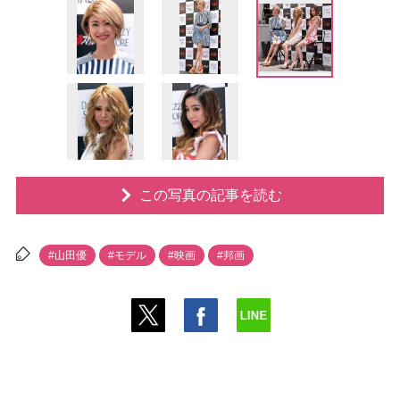
この写真の記事を読む
#山田優
#モデル
#映画
#邦画