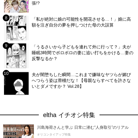
張!?
「私が絶対に娘の可能性を開花させる…！」娘に高
額を注ぎ自分の夢を押しつけた母の大誤算
「うるさいから子どもを連れて外に行って？」夫が
睡眠3時間でボロボロの妻に追い打ちをかける…妻の
反撃なるか？
夫が闇堕ちした瞬間…これまで嫌味なヤツらが媚び
へつらう姿は滑稽だな！【母親ならすべてを許さな
いとダメですか？ Vol.28】
eltha イチオシ特集
川島海荷さんと学ぶ 日常に潜む“人身取引”のリアル
オリコンタイアップ特集