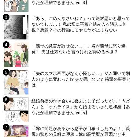
なたが理解できません Vol.8】
「あら、ごめんなさいね？」って絶対悪いと思って
ないでしょ…！ 私の畑に平然と踏み入る隣人…無
視？悪意？その行動にモヤモヤが止まらない
「義母の発言が許せない…！」嫁が義母に怒り爆
発！ 夫は仕方ないと言うけれど諦めるべき？
「夫のスマホ画面がなんか怪しい…」ジム通いで別
人のように変わった!? 夫が隠していた衝撃の事実と
は
結婚前提の付き合いに喜ぶよし子だったが…「うど
ん」と「オムライス」から始まる小さな違和感【あ
なたが理解できません Vol.5】
「嫁に問題があるから息子が目移りしたのよ！」義
母の驚きの見解に唖然…嫁の高学歴が原因だと主