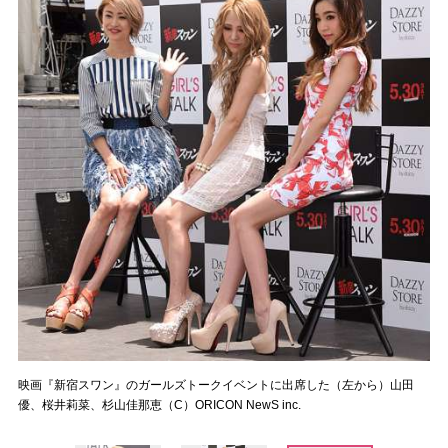
映画『新宿スワン』のガールズトークイベントに出席した（左から）山田
優、桜井莉菜、杉山佳那恵（C）ORICON NewS inc.