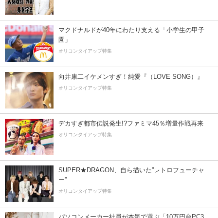
マクドナルドが40年にわたり支える「小学生の甲子
園」
オリコンタイアップ特集
向井康二イケメンすぎ！純愛『（LOVE SONG）』
オリコンタイアップ特集
デカすぎ都市伝説発生!?ファミマ45％増量作戦再来
オリコンタイアップ特集
SUPER★DRAGON、自ら描いた”レトロフューチャ
ー”
オリコンタイアップ特集
パソコンメーカー社員が本気で選ぶ「10万円台PC3