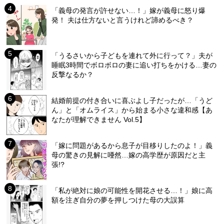
「義母の発言が許せない…！」嫁が義母に怒り爆
発！ 夫は仕方ないと言うけれど諦めるべき？
「うるさいから子どもを連れて外に行って？」夫が
睡眠3時間でボロボロの妻に追い打ちをかける…妻の
反撃なるか？
結婚前提の付き合いに喜ぶよし子だったが…「うど
ん」と「オムライス」から始まる小さな違和感【あ
なたが理解できません Vol.5】
「嫁に問題があるから息子が目移りしたのよ！」義
母の驚きの見解に唖然…嫁の高学歴が原因だと主
張!?
「私が絶対に娘の可能性を開花させる…！」娘に高
額を注ぎ自分の夢を押しつけた母の大誤算