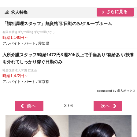
さらに見る
求人特集
「福祉調理スタッフ」無資格可/日勤のみ/グループホーム
有限会社きずなの里/きずなの里ひがし
時給1,140円～
アルバイト・パート / 愛知県
入所介護スタッフ/時給1472円&週20h以上で手当あり!有給あり/扶養
を外れてしっかり稼ぐ日勤のみ
社会医療法人財団 仁医会
時給1,472円～
アルバイト・パート / 東京都
sponsored by 求人ボックス
3 / 6
前へ
次へ