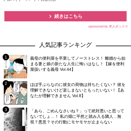
続きはこちら
sponsored by 求人ボックス
人気記事ランキング
義母の便利屋を卒業してノーストレス！ 離婚から始
まる妻と娘の新たな人生に悔いはなし！【嫁を便利
屋扱いする義母 Vol.44】
ほぼ手ぶらなのに彼女の荷物は持ちたくない？ 彼を
理解できないけど楽しまないともったいない！【あ
なたが理解できません Vol.8】
「あら、ごめんなさいね？」って絶対悪いと思って
ないでしょ…！ 私の畑に平然と踏み入る隣人…無
視？悪意？その行動にモヤモヤが止まらない