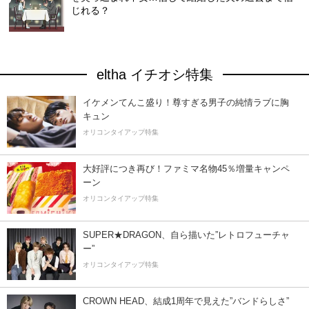
じれる？
eltha イチオシ特集
イケメンてんこ盛り！尊すぎる男子の純情ラブに胸
キュン
オリコンタイアップ特集
大好評につき再び！ファミマ名物45％増量キャンペ
ーン
オリコンタイアップ特集
SUPER★DRAGON、自ら描いた”レトロフューチャ
ー”
オリコンタイアップ特集
CROWN HEAD、結成1周年で見えた”バンドらしさ”