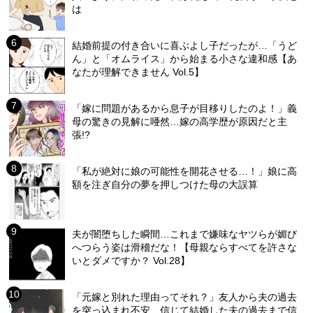
は
結婚前提の付き合いに喜ぶよし子だったが…「うど
ん」と「オムライス」から始まる小さな違和感【あ
なたが理解できません Vol.5】
「嫁に問題があるから息子が目移りしたのよ！」義
母の驚きの見解に唖然…嫁の高学歴が原因だと主
張!?
「私が絶対に娘の可能性を開花させる…！」娘に高
額を注ぎ自分の夢を押しつけた母の大誤算
夫が闇堕ちした瞬間…これまで嫌味なヤツらが媚び
へつらう姿は滑稽だな！【母親ならすべてを許さな
いとダメですか？ Vol.28】
「元嫁と別れた理由ってそれ？」友人から夫の過去
を突っ込まれ不安…信じて結婚した夫の過去まで信