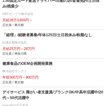
1.5t/固定ルート配送ドライバー/日勤のみ/普通免許/土日休
み/残業少
SBSゼンツウ株式会社
月給28万3,655円～
正社員 / 東京都
「経理」/経験者募集/年休125日/土日祝休み/転勤なし
松浦企業株式会社
月給25万円～28万円
正社員 / 神奈川県
健康食品のOEM企画開発業務
株式会社サンクト
年収500万円～800万円
正社員 / 東京都
デイサービス 障がい者支援員/ブランクOK/中高年活躍中/20
代～50代活躍中
kotrio紹介品川支店