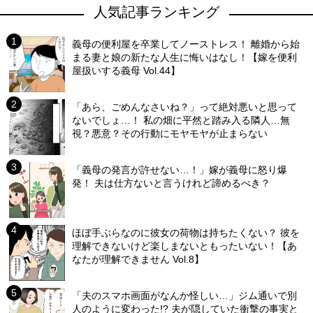
人気記事ランキング
義母の便利屋を卒業してノーストレス！ 離婚から始
まる妻と娘の新たな人生に悔いはなし！【嫁を便利
屋扱いする義母 Vol.44】
「あら、ごめんなさいね？」って絶対悪いと思って
ないでしょ…！ 私の畑に平然と踏み入る隣人…無
視？悪意？その行動にモヤモヤが止まらない
「義母の発言が許せない…！」嫁が義母に怒り爆
発！ 夫は仕方ないと言うけれど諦めるべき？
ほぼ手ぶらなのに彼女の荷物は持ちたくない？ 彼を
理解できないけど楽しまないともったいない！【あ
なたが理解できません Vol.8】
「夫のスマホ画面がなんか怪しい…」ジム通いで別
人のように変わった!? 夫が隠していた衝撃の事実と