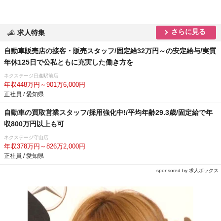
さらに見る
求人特集
自動車販売店の接客・販売スタッフ/固定給32万円～の安定給与/実質
年休125日で公私ともに充実した働き方を
ネクステージ日進駅前店
年収448万円～901万6,000円
正社員 / 愛知県
自動車の買取営業スタッフ/採用強化中!/平均年齢29.3歳/固定給で年
収800万円以上も可
ネクステージ守山店
年収378万円～826万2,000円
正社員 / 愛知県
sponsored by 求人ボックス