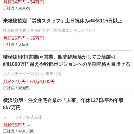
月給34万円～54万円
正社員 / 東京都
未経験歓迎「労務スタッフ」土日祝休み/年休115日以上
社会保険労務士事務所ネクサス労務コンサルティング
月給25万円～35万円
正社員 / 大阪府
積極採用中!営業/⏩️営業、販売経験活かしてご活躍可
能!1000万円越えや幹部ポジションへの早期昇格も目指せる
ネクステージ一宮スバル車専門店
月給32万円～64万4,000円
正社員 / 愛知県
横浜/分譲・注文住宅企業の「人事」年休127日/平均年収
857万円
フォーライフ株式会社
月給35万円～
正社員 / 神奈川県