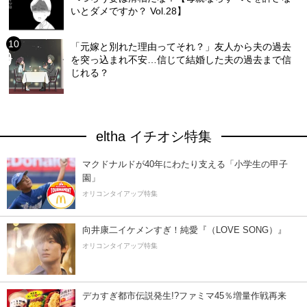
いとダメですか？ Vol.28】
「元嫁と別れた理由ってそれ？」友人から夫の過去
を突っ込まれ不安…信じて結婚した夫の過去まで信
じれる？
eltha イチオシ特集
マクドナルドが40年にわたり支える「小学生の甲子
園」
オリコンタイアップ特集
向井康二イケメンすぎ！純愛『（LOVE SONG）』
オリコンタイアップ特集
デカすぎ都市伝説発生!?ファミマ45％増量作戦再来