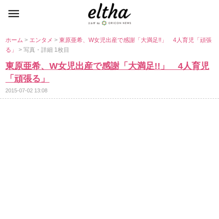
ホーム
>
エンタメ
>
東原亜希、W女児出産で感謝「大満足!!」 4人育児「頑張
る」
> 写真・詳細 1枚目
東原亜希、W女児出産で感謝「大満足!!」 4人育児
「頑張る」
2015-07-02 13:08