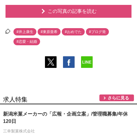
この写真の記事を読む
#井上康生
#東原亜希
#おめでた
#ブログ発
#恋愛・結婚
さらに見る
求人特集
新潟米菓メーカーの「広報・企画立案」/管理職募集/年休
120日
三幸製菓株式会社