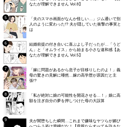
なたが理解できません Vol.8】
「夫のスマホ画面がなんか怪しい…」ジム通いで別
人のように変わった!? 夫が隠していた衝撃の事実と
は
結婚前提の付き合いに喜ぶよし子だったが…「うど
ん」と「オムライス」から始まる小さな違和感【あ
なたが理解できません Vol.5】
「嫁に問題があるから息子が目移りしたのよ！」義
母の驚きの見解に唖然…嫁の高学歴が原因だと主
張!?
「私が絶対に娘の可能性を開花させる…！」娘に高
額を注ぎ自分の夢を押しつけた母の大誤算
夫が闇堕ちした瞬間…これまで嫌味なヤツらが媚び
へつらう姿は滑稽だな！【母親ならすべてを許さな