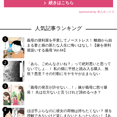
続きはこちら
sponsored by 求人ボックス
人気記事ランキング
義母の便利屋を卒業してノーストレス！ 離婚から始
まる妻と娘の新たな人生に悔いはなし！【嫁を便利
屋扱いする義母 Vol.44】
「あら、ごめんなさいね？」って絶対悪いと思って
ないでしょ…！ 私の畑に平然と踏み入る隣人…無
視？悪意？その行動にモヤモヤが止まらない
「義母の発言が許せない…！」嫁が義母に怒り爆
発！ 夫は仕方ないと言うけれど諦めるべき？
ほぼ手ぶらなのに彼女の荷物は持ちたくない？ 彼を
理解できないけど楽しまないともったいない！【あ