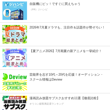
自販機にピッ！ですぐに買えちゃう
（PR）ジハンピ
2026年7月夏ドラマも、注目作＆話題作が勢ぞろい！
【夏アニメ2026】7月期夏の新アニメを一挙紹介！
芸能界を志す10代～20代を応援！オーディション・
スクール情報はDeview
漫画読み放題サブスクおすすめ11選【徹底比較】
オリコン顧客満足度ランキング