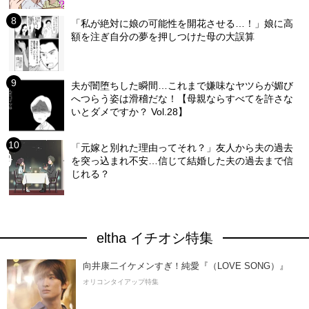
「私が絶対に娘の可能性を開花させる…！」娘に高
額を注ぎ自分の夢を押しつけた母の大誤算
夫が闇堕ちした瞬間…これまで嫌味なヤツらが媚び
へつらう姿は滑稽だな！【母親ならすべてを許さな
いとダメですか？ Vol.28】
「元嫁と別れた理由ってそれ？」友人から夫の過去
を突っ込まれ不安…信じて結婚した夫の過去まで信
じれる？
eltha イチオシ特集
向井康二イケメンすぎ！純愛『（LOVE SONG）』
オリコンタイアップ特集