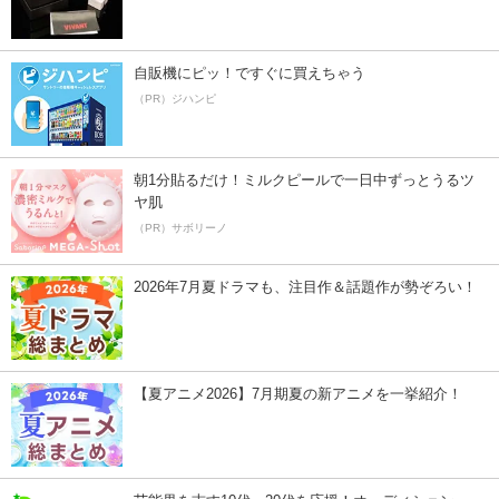
自販機にピッ！ですぐに買えちゃう
（PR）ジハンピ
朝1分貼るだけ！ミルクピールで一日中ずっとうるツ
ヤ肌
（PR）サボリーノ
2026年7月夏ドラマも、注目作＆話題作が勢ぞろい！
【夏アニメ2026】7月期夏の新アニメを一挙紹介！