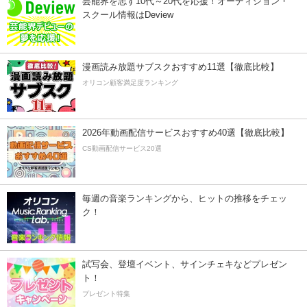
芸能界を志す10代～20代を応援！オーディション・
スクール情報はDeview
漫画読み放題サブスクおすすめ11選【徹底比較】
オリコン顧客満足度ランキング
2026年動画配信サービスおすすめ40選【徹底比較】
CS動画配信サービス20選
毎週の音楽ランキングから、ヒットの推移をチェッ
ク！
試写会、登壇イベント、サインチェキなどプレゼン
ト！
プレゼント特集