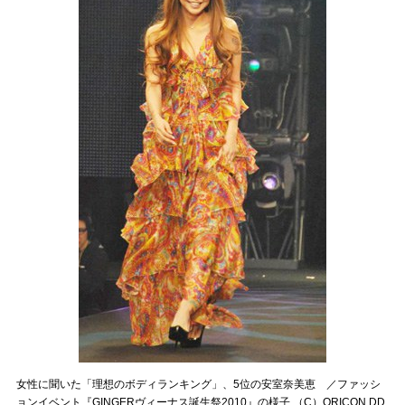
女性に聞いた「理想のボディランキング」、5位の安室奈美恵 ／ファッシ
ョンイベント『GINGERヴィーナス誕生祭2010』の様子 （C）ORICON DD