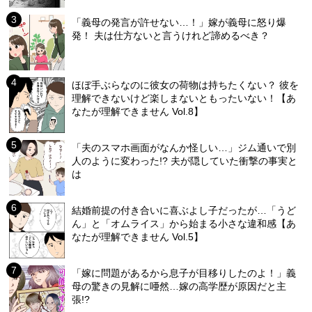
「義母の発言が許せない…！」嫁が義母に怒り爆
発！ 夫は仕方ないと言うけれど諦めるべき？
ほぼ手ぶらなのに彼女の荷物は持ちたくない？ 彼を
理解できないけど楽しまないともったいない！【あ
なたが理解できません Vol.8】
「夫のスマホ画面がなんか怪しい…」ジム通いで別
人のように変わった!? 夫が隠していた衝撃の事実と
は
結婚前提の付き合いに喜ぶよし子だったが…「うど
ん」と「オムライス」から始まる小さな違和感【あ
なたが理解できません Vol.5】
「嫁に問題があるから息子が目移りしたのよ！」義
母の驚きの見解に唖然…嫁の高学歴が原因だと主
張!?