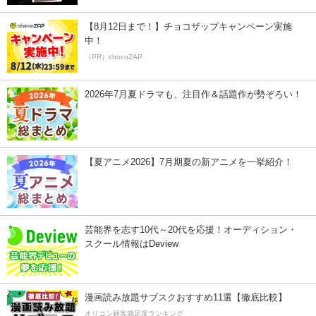
【8月12日まで！】チョコザップキャンペーン実施
中！
（PR）chocoZAP
2026年7月夏ドラマも、注目作＆話題作が勢ぞろい！
【夏アニメ2026】7月期夏の新アニメを一挙紹介！
芸能界を志す10代～20代を応援！オーディション・
スクール情報はDeview
漫画読み放題サブスクおすすめ11選【徹底比較】
オリコン顧客満足度ランキング