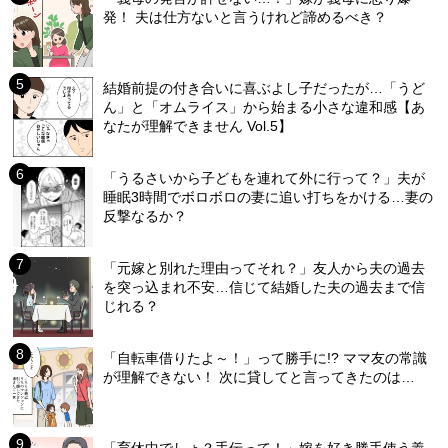
発！ 夫は仕方ないと言うけれど諦めるべき？
結婚前提の付き合いに喜ぶよし子だったが…「うど
ん」と「オムライス」から始まる小さな違和感【あ
なたが理解できません Vol.5】
「うるさいから子どもを連れて外に行って？」夫が
睡眠3時間でボロボロの妻に追い打ちをかける…妻の
反撃なるか？
「元嫁と別れた理由ってそれ？」友人から夫の過去
を突っ込まれ不安…信じて結婚した夫の過去まで信
じれる？
「自転車借りたよ～！」って勝手に!? ママ友の常識
が理解できない！ 次に貸してと言ってきたのは…
「育休中でしょ？手伝って！」嫁を好き勝手使う義