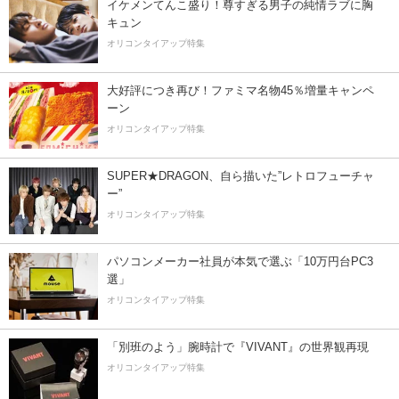
イケメンてんこ盛り！尊すぎる男子の純情ラブに胸
キュン
オリコンタイアップ特集
大好評につき再び！ファミマ名物45％増量キャンペ
ーン
オリコンタイアップ特集
SUPER★DRAGON、自ら描いた”レトロフューチャ
ー”
オリコンタイアップ特集
パソコンメーカー社員が本気で選ぶ「10万円台PC3
選」
オリコンタイアップ特集
「別班のよう」腕時計で『VIVANT』の世界観再現
オリコンタイアップ特集