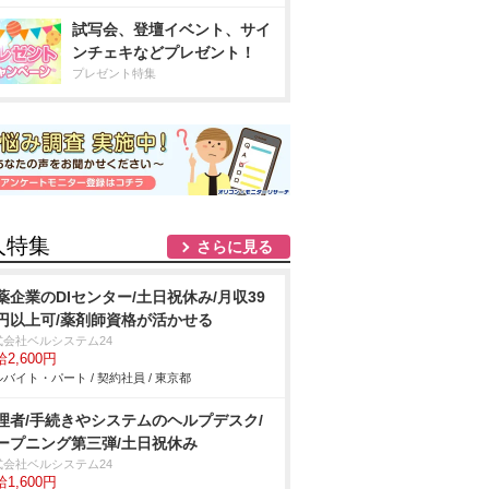
試写会、登壇イベント、サイ
ンチェキなどプレゼント！
プレゼント特集
人特集
さらに見る
薬企業のDIセンター/土日祝休み/月収39
円以上可/薬剤師資格が活かせる
式会社ベルシステム24
2,600円
バイト・パート / 契約社員 / 東京都
理者/手続きやシステムのヘルプデスク/
ープニング第三弾/土日祝休み
式会社ベルシステム24
1,600円