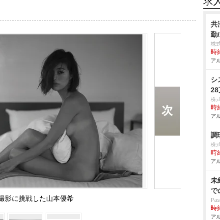
求
共
勤
株
時給
アル
シ
2
株
時給
アル
調
株
時給
アル
未
で
撮影に挑戦した山本優希
Pa
時給
アル