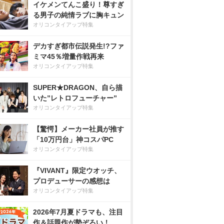
イケメンてんこ盛り！尊すぎ
る男子の純情ラブに胸キュン
オリコンタイアップ特集
デカすぎ都市伝説発生!?ファ
ミマ45％増量作戦再来
オリコンタイアップ特集
SUPER★DRAGON、自ら描
いた”レトロフューチャー”
オリコンタイアップ特集
【驚愕】メーカー社員が推す
「10万円台」神コスパPC
オリコンタイアップ特集
『VIVANT』限定ウオッチ、
プロデューサーの感想は
オリコンタイアップ特集
2026年7月夏ドラマも、注目
作＆話題作が勢ぞろい！