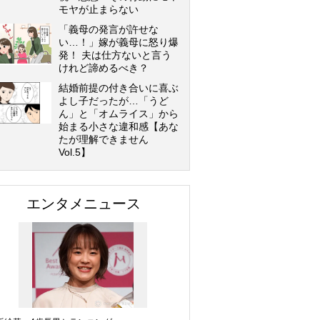
モヤが止まらない
「義母の発言が許せな
い…！」嫁が義母に怒り爆
発！ 夫は仕方ないと言う
けれど諦めるべき？
結婚前提の付き合いに喜ぶ
よし子だったが…「うど
ん」と「オムライス」から
始まる小さな違和感【あな
たが理解できません
Vol.5】
エンタメニュース