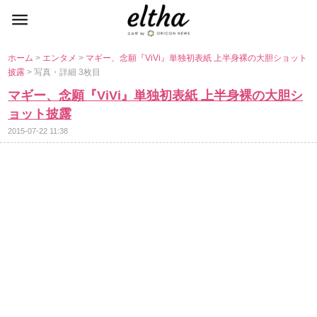
ホーム
>
エンタメ
>
マギー、念願『ViVi』単独初表紙 上半身裸の大胆ショット
披露
> 写真・詳細 3枚目
マギー、念願『ViVi』単独初表紙 上半身裸の大胆シ
ョット披露
2015-07-22 11:38