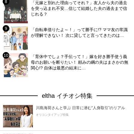
「元嫁と別れた理由ってそれ？」友人から夫の過去
を突っ込まれ不安…信じて結婚した夫の過去まで信
じれる？
「自転車借りたよ～！」って勝手に!? ママ友の常識
が理解できない！ 次に貸してと言ってきたのは…
「育休中でしょ？手伝って！」嫁を好き勝手使う義
母のお願いを断りたい！ 頼みの綱の夫はまさかの無
関心!? 自体は最悪の結末に…
eltha イチオシ特集
川島海荷さんと学ぶ 日常に潜む“人身取引”のリアル
オリコンタイアップ特集