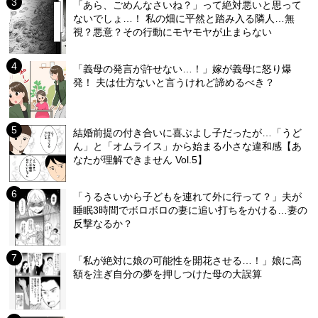
「あら、ごめんなさいね？」って絶対悪いと思って
ないでしょ…！ 私の畑に平然と踏み入る隣人…無
視？悪意？その行動にモヤモヤが止まらない
「義母の発言が許せない…！」嫁が義母に怒り爆
発！ 夫は仕方ないと言うけれど諦めるべき？
結婚前提の付き合いに喜ぶよし子だったが…「うど
ん」と「オムライス」から始まる小さな違和感【あ
なたが理解できません Vol.5】
「うるさいから子どもを連れて外に行って？」夫が
睡眠3時間でボロボロの妻に追い打ちをかける…妻の
反撃なるか？
「私が絶対に娘の可能性を開花させる…！」娘に高
額を注ぎ自分の夢を押しつけた母の大誤算