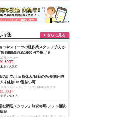
人特集
さらに見る
ョコやスイーツの軽作業スタッフ/夕方か
×短時間!高時給1600円で稼げる
式会社トーコー
1,600円
社員 / 大阪府
板の組立/土日祝休み/日勤のみ/長期休暇
り/未経験OK/週払い可
式会社ジャパンクリエイト北日本事業統括部
1,350円
社員 / 北海道
福祉調理スタッフ」無資格可/シフト相談
/病院
般財団法人聖マリアンナ会/一般財団法人聖マリアン