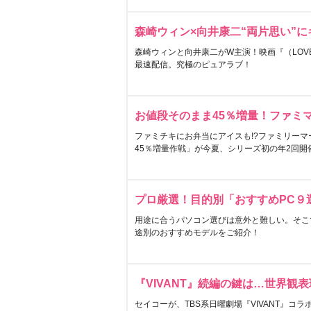
森崎ウィン×向井康二“両片思い”
森崎ウィンと向井康二がW主演！映画『（LOVE S
最速配信。究極のピュアラブ！
お値段そのまま45％増量！ファミ
ファミチキにお弁当にアイスも!?ファミリーマ
45％増量作戦」が今夏、シリーズ初の年2回開
プロ厳選！目的別「おすすめPC９
用途に合うパソコン選びは意外と難しい。そこ
途別のおすすめモデルをご紹介！
『VIVANT』続編の鍵は…世界観
セイコーが、TBS系日曜劇場『VIVANT』コ