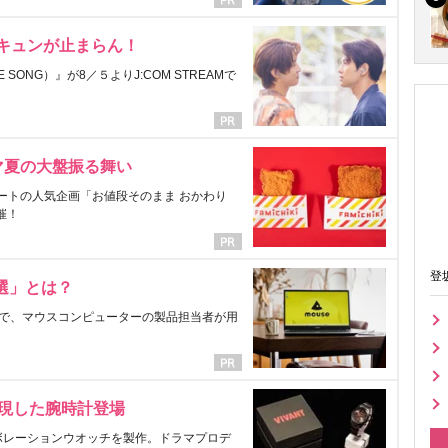
にキュンが止まらん！
ONG）』が8／５よりJ:COM STREAMで
マ夏の大盤振る舞い
ートの人気企画「お値段そのまま おかわり
催！
登
選」とは？
で、マウスコンピューターの製品担当者が用
表現した腕時計登場
ラボレーションウオッチを製作。ドラマプロデ