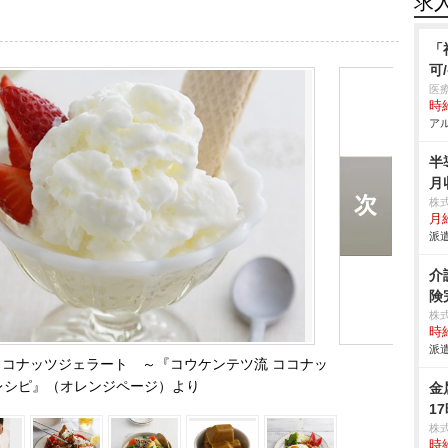
求
「
可
医
時給
アル
半
月
株
月
派遣
介
険
株
時給
派遣
コナッツジェラート ～『コウケンテツ流 ココナッ
レシピ』（オレンジページ）より
金
1
株
時給