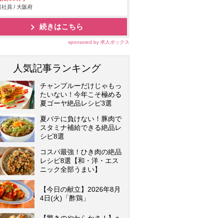
社員 / 大阪府
続きはこちら
sponsored by 求人ボックス
人気記事ランキング
チャンプルーだけじゃもっ
たいない！今年こそ極める
夏ゴーヤ絶品レシピ3選
夏バテに負けない！豚肉で
スタミナ補給できる絶品レ
シピ8選
コスパ最強！ひき肉の絶品
レシピ8選【和・洋・エス
ニック全部うまい】
【今日の献立】2026年8月
4日(火)「酢鶏」