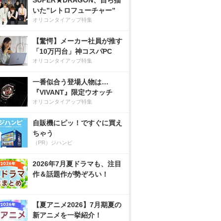
SUPER★DRAGON、自ら描
いた”レトロフューチャー”
オリコンタイアップ特集
【驚愕】メーカー社員が推す
「10万円台」神コスパPC
オリコンタイアップ特集
一番似合う登場人物は…
『VIVANT』限定ウオッチ
オリコンタイアップ特集
自販機にピッ！ですぐに買え
ちゃう
（PR）ジハンピ
2026年7月夏ドラマも、注目
作＆話題作が勢ぞろい！
【夏アニメ2026】7月期夏の
新アニメを一挙紹介！