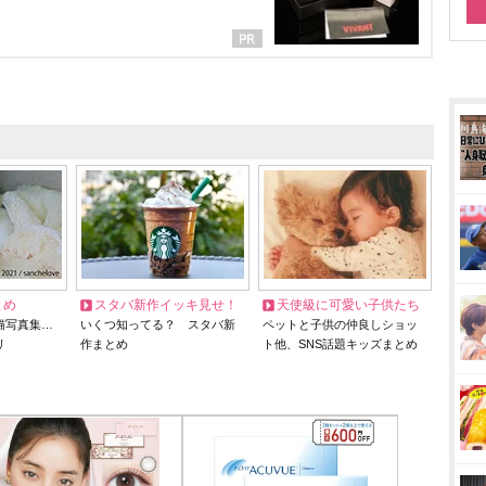
とめ
スタバ新作イッキ見せ！
天使級に可愛い子供たち
猫写真集…
いくつ知ってる？ スタバ新
ペットと子供の仲良しショッ
リ
作まとめ
ト他、SNS話題キッズまとめ