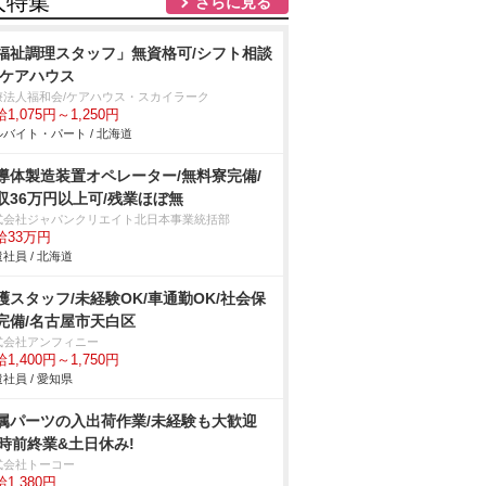
人特集
さらに見る
福祉調理スタッフ」無資格可/シフト相談
/ケアハウス
療法人福和会/ケアハウス・スカイラーク
1,075円～1,250円
バイト・パート / 北海道
導体製造装置オペレーター/無料寮完備/
収36万円以上可/残業ほぼ無
式会社ジャパンクリエイト北日本事業統括部
給33万円
社員 / 北海道
護スタッフ/未経験OK/車通勤OK/社会保
完備/名古屋市天白区
式会社アンフィニー
1,400円～1,750円
社員 / 愛知県
属パーツの入出荷作業/未経験も大歓迎
7時前終業&土日休み!
式会社トーコー
1,380円