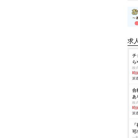
求
チ
ら
株
時給
派遣
合
あ
株
時給
派遣
「
可
一