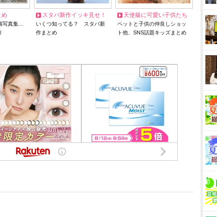
とめ
スタバ新作イッキ見せ！
天使級に可愛い子供たち
猫写真集…
いくつ知ってる？ スタバ新
ペットと子供の仲良しショッ
リ
作まとめ
ト他、SNS話題キッズまとめ