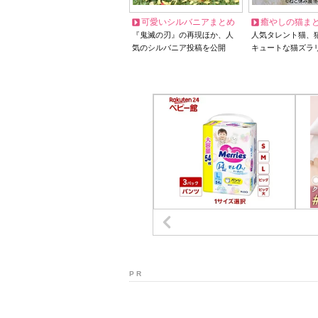
可愛いシルバニアまとめ
癒やしの猫ま
『鬼滅の刃』の再現ほか、人
人気タレント猫、
気のシルバニア投稿を公開
キュートな猫ズラ
P R