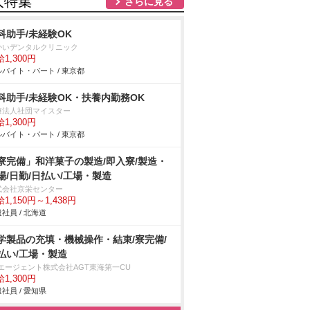
人特集
さらに見る
科助手/未経験OK
かいデンタルクリニック
1,300円
バイト・パート / 東京都
科助手/未経験OK・扶養内勤務OK
療法人社団マイスター
1,300円
バイト・パート / 東京都
寮完備」和洋菓子の製造/即入寮/製造・
場/日勤/日払い/工場・製造
式会社京栄センター
1,150円～1,438円
社員 / 北海道
学製品の充填・機械操作・結束/寮完備/
払い/工場・製造
Tエージェント株式会社AGT東海第一CU
1,300円
社員 / 愛知県