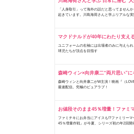
川島海荷さんと学ぶ 日常に潜む“人
「人身取引」って海外の話だと思ってませんか
起きています。川島海荷さんと学ぶリアルな実
マクドナルドが40年にわたり支え
ユニフォームの右袖には出場者のみに与えられ
球児たちが頂点を目指す
森崎ウィン×向井康二“両片思い”
森崎ウィンと向井康二がW主演！映画『（LOVE S
最速配信。究極のピュアラブ！
お値段そのまま45％増量！ファミ
ファミチキにお弁当にアイスも!?ファミリーマ
45％増量作戦」が今夏、シリーズ初の年2回開