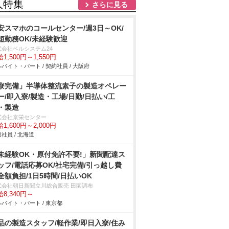
人特集
さらに見る
安スマホのコールセンター/週3日～OK/
短勤務OK/未経験歓迎
式会社ベルシステム24
1,500円～1,550円
バイト・パート / 契約社員 / 大阪府
寮完備」半導体整流素子の製造オペレー
ー/即入寮/製造・工場/日勤/日払い/工
・製造
式会社京栄センター
1,600円～2,000円
社員 / 北海道
未経験OK・原付免許不要!」新聞配達ス
ッフ/電話応募OK/社宅完備/引っ越し費
全額負担/1日5時間/日払いOK
式会社朝日新聞立川総合販売 田園調布
8,340円～
バイト・パート / 東京都
品の製造スタッフ/軽作業/即日入寮/住み