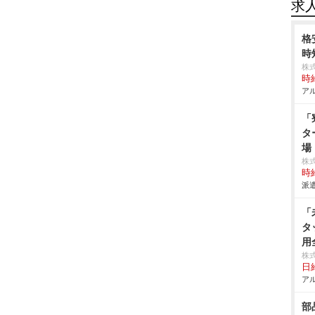
求
格
時
株
時給
アル
「
タ
場
株
時給
派遣
「
タ
用
株
日給
アル
部