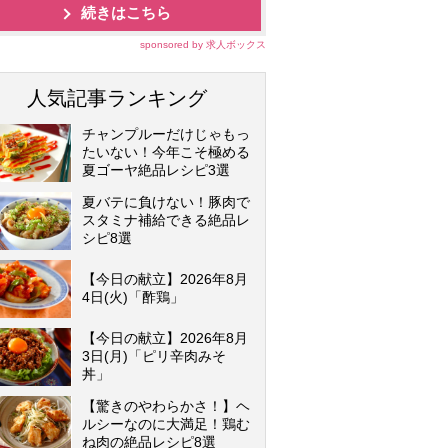
続きはこちら
sponsored by 求人ボックス
人気記事ランキング
チャンプルーだけじゃもっ
たいない！今年こそ極める
夏ゴーヤ絶品レシピ3選
夏バテに負けない！豚肉で
スタミナ補給できる絶品レ
シピ8選
【今日の献立】2026年8月
4日(火)「酢鶏」
【今日の献立】2026年8月
3日(月)「ピリ辛肉みそ
丼」
【驚きのやわらかさ！】ヘ
ルシーなのに大満足！鶏む
ね肉の絶品レシピ8選