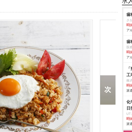
求
歯
さ
時給
アル
歯
医
時給
アル
「
工
株
時給
派遣
化
日
U
時給
派遣