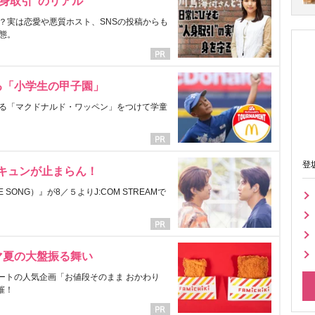
身取引”のリアル
？実は恋愛や悪質ホスト、SNSの投稿からも
態。
る「小学生の甲子園」
る「マクドナルド・ワッペン」をつけて学童
登
にキュンが止まらん！
ONG）』が8／５よりJ:COM STREAMで
マ夏の大盤振る舞い
ートの人気企画「お値段そのまま おかわり
催！