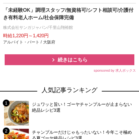
「未経験OK」調理スタッフ/無資格可/シフト相談可/介護付
き有料老人ホーム/社会保障完備
株式会社サンガジャパン/千里山翔裕館
時給1,220円～1,420円
アルバイト・パート / 大阪府
続きはこちら
sponsored by 求人ボックス
人気記事ランキング
ジュワッと旨い！ゴーヤチャンプルーが止まらない
絶品レシピ3選
チャンプルーだけじゃもったいない！今年こそ極め
る夏ゴーヤ絶品レシピ3選