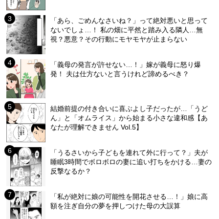
「あら、ごめんなさいね？」って絶対悪いと思って
ないでしょ…！ 私の畑に平然と踏み入る隣人…無
視？悪意？その行動にモヤモヤが止まらない
「義母の発言が許せない…！」嫁が義母に怒り爆
発！ 夫は仕方ないと言うけれど諦めるべき？
結婚前提の付き合いに喜ぶよし子だったが…「うど
ん」と「オムライス」から始まる小さな違和感【あ
なたが理解できません Vol.5】
「うるさいから子どもを連れて外に行って？」夫が
睡眠3時間でボロボロの妻に追い打ちをかける…妻の
反撃なるか？
「私が絶対に娘の可能性を開花させる…！」娘に高
額を注ぎ自分の夢を押しつけた母の大誤算