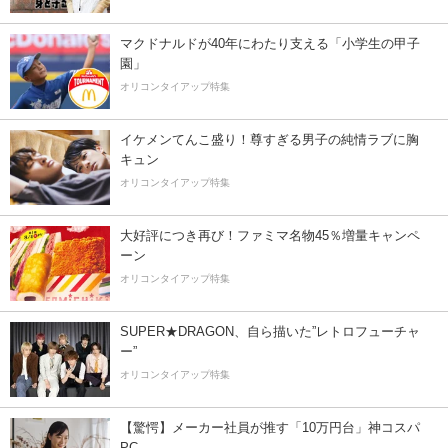
マクドナルドが40年にわたり支える「小学生の甲子
園」
オリコンタイアップ特集
イケメンてんこ盛り！尊すぎる男子の純情ラブに胸
キュン
オリコンタイアップ特集
大好評につき再び！ファミマ名物45％増量キャンペ
ーン
オリコンタイアップ特集
SUPER★DRAGON、自ら描いた”レトロフューチャ
ー”
オリコンタイアップ特集
【驚愕】メーカー社員が推す「10万円台」神コスパ
PC