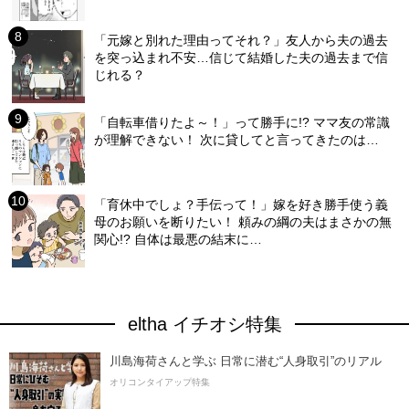
「元嫁と別れた理由ってそれ？」友人から夫の過去
を突っ込まれ不安…信じて結婚した夫の過去まで信
じれる？
「自転車借りたよ～！」って勝手に!? ママ友の常識
が理解できない！ 次に貸してと言ってきたのは…
「育休中でしょ？手伝って！」嫁を好き勝手使う義
母のお願いを断りたい！ 頼みの綱の夫はまさかの無
関心!? 自体は最悪の結末に…
eltha イチオシ特集
川島海荷さんと学ぶ 日常に潜む“人身取引”のリアル
オリコンタイアップ特集