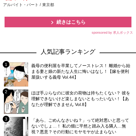
アルバイト・パート / 東京都
続きはこちら
sponsored by 求人ボックス
人気記事ランキング
義母の便利屋を卒業してノーストレス！ 離婚から始
まる妻と娘の新たな人生に悔いはなし！【嫁を便利
屋扱いする義母 Vol.44】
ほぼ手ぶらなのに彼女の荷物は持ちたくない？ 彼を
理解できないけど楽しまないともったいない！【あ
なたが理解できません Vol.8】
「あら、ごめんなさいね？」って絶対悪いと思って
ないでしょ…！ 私の畑に平然と踏み入る隣人…無
視？悪意？その行動にモヤモヤが止まらない