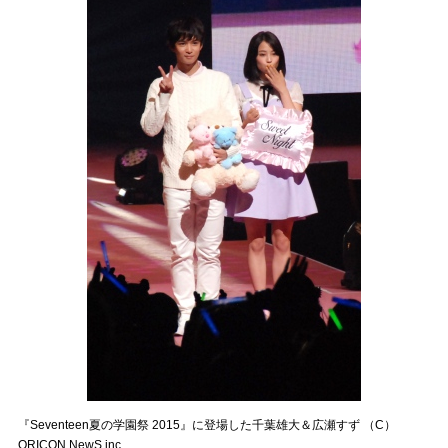
『Seventeen夏の学園祭 2015』に登場した千葉雄大＆広瀬すず （C）
ORICON NewS inc.