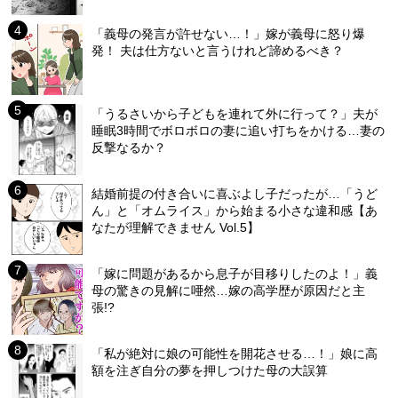
「義母の発言が許せない…！」嫁が義母に怒り爆
発！ 夫は仕方ないと言うけれど諦めるべき？
「うるさいから子どもを連れて外に行って？」夫が
睡眠3時間でボロボロの妻に追い打ちをかける…妻の
反撃なるか？
結婚前提の付き合いに喜ぶよし子だったが…「うど
ん」と「オムライス」から始まる小さな違和感【あ
なたが理解できません Vol.5】
「嫁に問題があるから息子が目移りしたのよ！」義
母の驚きの見解に唖然…嫁の高学歴が原因だと主
張!?
「私が絶対に娘の可能性を開花させる…！」娘に高
額を注ぎ自分の夢を押しつけた母の大誤算