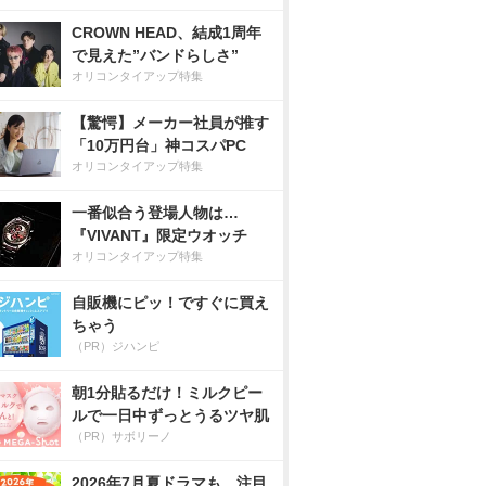
CROWN HEAD、結成1周年
で見えた”バンドらしさ”
オリコンタイアップ特集
【驚愕】メーカー社員が推す
「10万円台」神コスパPC
オリコンタイアップ特集
一番似合う登場人物は…
『VIVANT』限定ウオッチ
オリコンタイアップ特集
自販機にピッ！ですぐに買え
ちゃう
（PR）ジハンピ
朝1分貼るだけ！ミルクピー
ルで一日中ずっとうるツヤ肌
（PR）サボリーノ
2026年7月夏ドラマも、注目