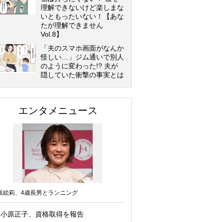
理解できないけど楽しまな
いともったいない！【あな
たが理解できません
Vol.8】
「夫のスマホ画面がなんか
怪しい…」ジム通いで別人
のように変わった!? 夫が
隠していた衝撃の事実とは
エンタメニュース
坂絵莉、4歳長男とランニング
小原正子、資格取得を報告