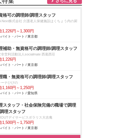
人特集
さらに見る
資格可の調理師/調理スタッフ
A Next株式会社 介護老人保健施設はくちょう内の厨
1,226円～1,300円
バイト・パート / 東京都
理補助・無資格可の調理師/調理スタッフ
非営利活動法人socialmate 西葛西荘
1,226円
バイト・パート / 東京都
理職・無資格可の調理師/調理スタッフ
ラーナひびの
1,160円～1,250円
バイト・パート / 愛知県
理スタッフ・社会保険完備の職場で調理
/調理スタッフ
PROUTデイサービスポラリス大吉庵
1,500円～1,750円
バイト・パート / 東京都