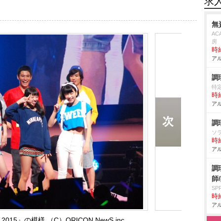
求
無
AC
房
時給
アル
調
特定
時給
アル
調
ソ
時給
アル
調
師
S
時給
アル
2015』の模様 （C）ORICON NewS inc.