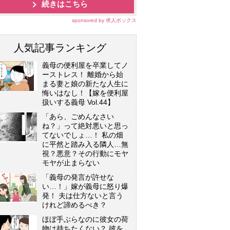
続きはこちら
sponsored by 求人ボックス
人気記事ランキング
義母の便利屋を卒業してノ
ーストレス！ 離婚から始
まる妻と娘の新たな人生に
悔いはなし！【嫁を便利屋
扱いする義母 Vol.44】
「あら、ごめんなさい
ね？」って絶対悪いと思っ
てないでしょ…！ 私の畑
に平然と踏み入る隣人…無
視？悪意？その行動にモヤ
モヤが止まらない
「義母の発言が許せな
い…！」嫁が義母に怒り爆
発！ 夫は仕方ないと言う
けれど諦めるべき？
ほぼ手ぶらなのに彼女の荷
物は持ちたくない？ 彼を