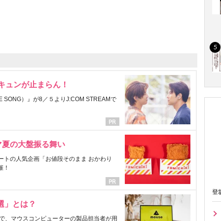
にキュンが止まらん！
ONG）』が8／５よりJ:COM STREAMで
マ夏の大盤振る舞い
ートの人気企画「お値段そのまま おかわり
催！
登
選」とは？
で、マウスコンピューターの製品担当者が用