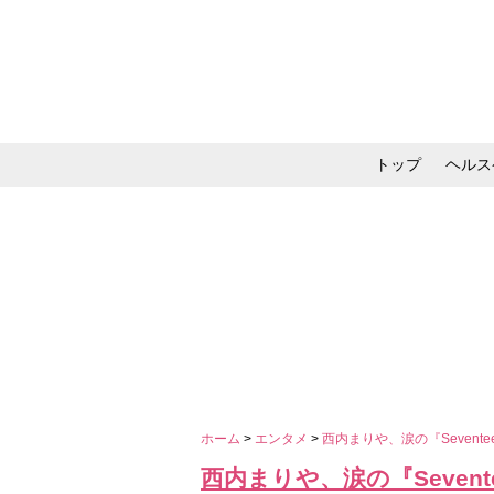
トップ
ヘルス
メイク・コスメ・スキ
ホーム
>
エンタメ
>
西内まりや、涙の『Sevent
西内まりや、涙の『Seven