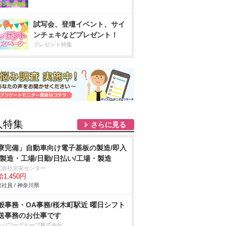
試写会、登壇イベント、サイ
ンチェキなどプレゼント！
プレゼント特集
人特集
さらに見る
寮完備」自動車向け電子基板の製造/即入
/製造・工場/日勤/日払い/工場・製造
式会社京栄センター
1,450円
社員 / 神奈川県
般事務・OA事務/桜木町駅近 曜日シフト
送事務のお仕事です
ンパワーグループ株式会社