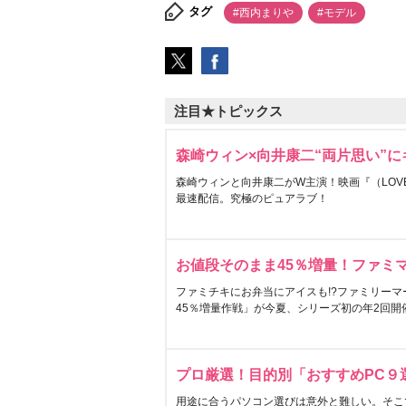
タグ
#西内まり
#モデル
注目★トピックス
森崎ウィン×向井康二“両片思い”
森崎ウィンと向井康二がW主演！映画『（LOVE S
最速配信。究極のピュアラブ！
お値段そのまま45％増量！ファミ
ファミチキにお弁当にアイスも!?ファミリーマ
45％増量作戦」が今夏、シリーズ初の年2回開
プロ厳選！目的別「おすすめPC９
用途に合うパソコン選びは意外と難しい。そこ