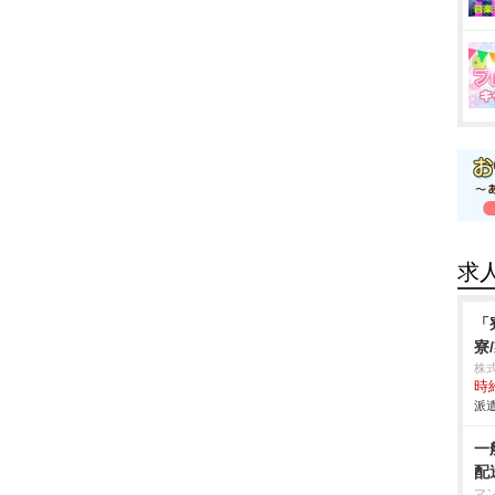
求
「
寮
株
時給
派遣
一
配
マ