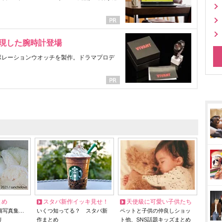
表現した腕時計登場
ラボレーションウオッチを製作。ドラマプロデ
とめ
スタバ新作イッキ見せ！
天使級に可愛い子供たち
猫写真集…
いくつ知ってる？ スタバ新
ペットと子供の仲良しショッ
リ
作まとめ
ト他、SNS話題キッズまとめ