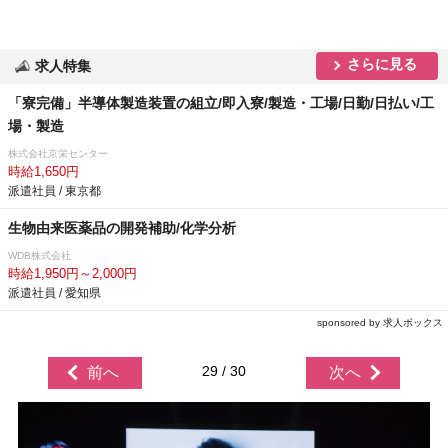
さらに見る
求人特集
「寮完備」半導体製造装置の組立/即入寮/製造・工場/日勤/日払い/工
場・製造
株式会社京栄センター
時給1,650円
派遣社員 / 東京都
生物由来医薬品の開発補助/化学分析
WDB株式会社
時給1,950円～2,000円
派遣社員 / 愛知県
sponsored by 求人ボックス
29 / 30
前へ
次へ