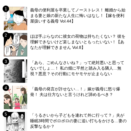
義母の便利屋を卒業してノーストレス！ 離婚から始
まる妻と娘の新たな人生に悔いはなし！【嫁を便利
屋扱いする義母 Vol.44】
ほぼ手ぶらなのに彼女の荷物は持ちたくない？ 彼を
理解できないけど楽しまないともったいない！【あ
なたが理解できません Vol.8】
「あら、ごめんなさいね？」って絶対悪いと思って
ないでしょ…！ 私の畑に平然と踏み入る隣人…無
視？悪意？その行動にモヤモヤが止まらない
「義母の発言が許せない…！」嫁が義母に怒り爆
発！ 夫は仕方ないと言うけれど諦めるべき？
「うるさいから子どもを連れて外に行って？」夫が
睡眠3時間でボロボロの妻に追い打ちをかける…妻の
反撃なるか？