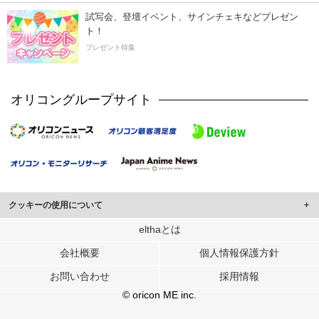
試写会、登壇イベント、サインチェキなどプレゼン
ト！
プレゼント特集
オリコングループサイト
クッキーの使用について
このサイトでは Cookie を使用して、ユーザーに合わせたコンテンツや広告の
elthaとは
表示、ソーシャル メディア機能の提供、広告の表示回数やクリック数の測定を
会社概要
個人情報保護方針
行っています。
また、ユーザーによるサイトの利用状況についても情報を収集し、ソーシャル
お問い合わせ
採用情報
メディアや広告配信、データ解析の各パートナーに提供しています。
各パートナーは、この情報とユーザーが各パートナーに提供した他の情報や、
© oricon ME inc.
ユーザーが各パートナーのサービスを使用したときに収集した他の情報を組み
合わせて使用することがあります。