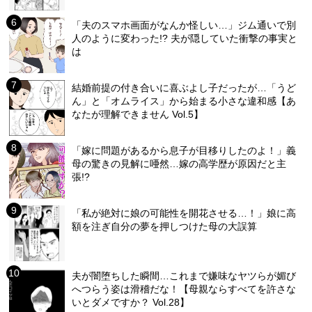
「夫のスマホ画面がなんか怪しい…」ジム通いで別
人のように変わった!? 夫が隠していた衝撃の事実と
は
結婚前提の付き合いに喜ぶよし子だったが…「うど
ん」と「オムライス」から始まる小さな違和感【あ
なたが理解できません Vol.5】
「嫁に問題があるから息子が目移りしたのよ！」義
母の驚きの見解に唖然…嫁の高学歴が原因だと主
張!?
「私が絶対に娘の可能性を開花させる…！」娘に高
額を注ぎ自分の夢を押しつけた母の大誤算
夫が闇堕ちした瞬間…これまで嫌味なヤツらが媚び
へつらう姿は滑稽だな！【母親ならすべてを許さな
いとダメですか？ Vol.28】