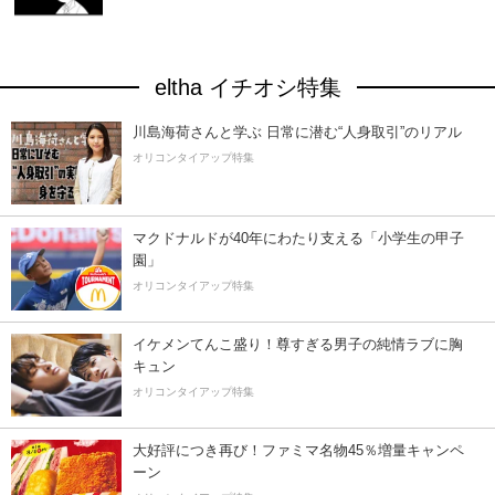
eltha イチオシ特集
川島海荷さんと学ぶ 日常に潜む“人身取引”のリアル
オリコンタイアップ特集
マクドナルドが40年にわたり支える「小学生の甲子
園」
オリコンタイアップ特集
イケメンてんこ盛り！尊すぎる男子の純情ラブに胸
キュン
オリコンタイアップ特集
大好評につき再び！ファミマ名物45％増量キャンペ
ーン