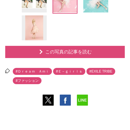
この写真の記事を読む
#Ｄｒｅａｍ Ａｍｉ
#Ｅ－ｇｉｒｌｓ
#EXILE TRIBE
#ファッション