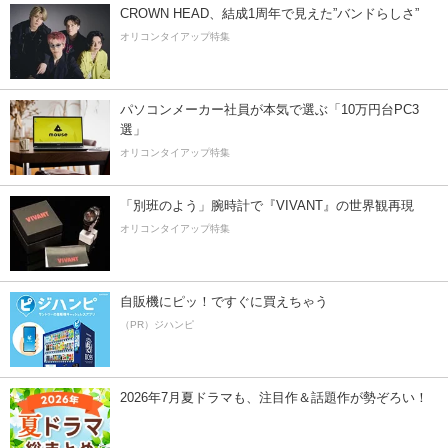
CROWN HEAD、結成1周年で見えた”バンドらしさ”
オリコンタイアップ特集
パソコンメーカー社員が本気で選ぶ「10万円台PC3
選」
オリコンタイアップ特集
「別班のよう」腕時計で『VIVANT』の世界観再現
オリコンタイアップ特集
自販機にピッ！ですぐに買えちゃう
（PR）ジハンピ
2026年7月夏ドラマも、注目作＆話題作が勢ぞろい！