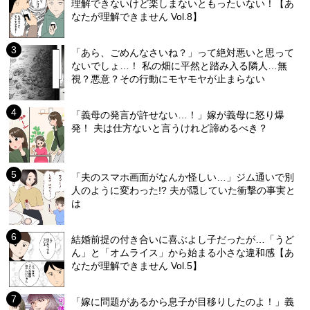
理解できないけど楽しまないともったいない！【あ
なたが理解できません Vol.8】
「あら、ごめんなさいね？」って絶対悪いと思って
ないでしょ…！ 私の畑に平然と踏み入る隣人…無
視？悪意？その行動にモヤモヤが止まらない
「義母の発言が許せない…！」嫁が義母に怒り爆
発！ 夫は仕方ないと言うけれど諦めるべき？
「夫のスマホ画面がなんか怪しい…」ジム通いで別
人のように変わった!? 夫が隠していた衝撃の事実と
は
結婚前提の付き合いに喜ぶよし子だったが…「うど
ん」と「オムライス」から始まる小さな違和感【あ
なたが理解できません Vol.5】
「嫁に問題があるから息子が目移りしたのよ！」義