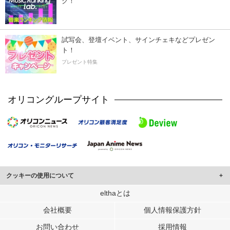
ク！
試写会、登壇イベント、サインチェキなどプレゼン
ト！
プレゼント特集
オリコングループサイト
クッキーの使用について
このサイトでは Cookie を使用して、ユーザーに合わせたコンテンツや広告の
elthaとは
表示、ソーシャル メディア機能の提供、広告の表示回数やクリック数の測定を
会社概要
個人情報保護方針
行っています。
また、ユーザーによるサイトの利用状況についても情報を収集し、ソーシャル
お問い合わせ
採用情報
メディアや広告配信、データ解析の各パートナーに提供しています。