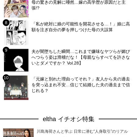
母の驚きの見解に唖然…嫁の高学歴が原因だと主
張!?
「私が絶対に娘の可能性を開花させる…！」娘に高
額を注ぎ自分の夢を押しつけた母の大誤算
夫が闇堕ちした瞬間…これまで嫌味なヤツらが媚び
へつらう姿は滑稽だな！【母親ならすべてを許さな
いとダメですか？ Vol.28】
「元嫁と別れた理由ってそれ？」友人から夫の過去
を突っ込まれ不安…信じて結婚した夫の過去まで信
じれる？
eltha イチオシ特集
川島海荷さんと学ぶ 日常に潜む“人身取引”のリアル