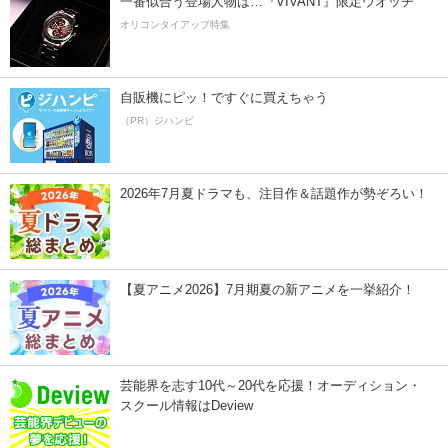
一番似合う登場人物は…『VIVANT』限定ウオッチ
オリコンタイアップ特集
自販機にピッ！ですぐに買えちゃう
（PR）ジハンピ
2026年7月夏ドラマも、注目作＆話題作が勢ぞろい！
【夏アニメ2026】7月期夏の新アニメを一挙紹介！
芸能界を志す10代～20代を応援！オーディション・
スクール情報はDeview