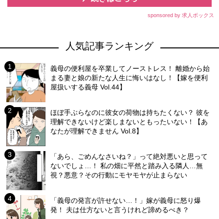
sponsored by 求人ボックス
人気記事ランキング
義母の便利屋を卒業してノーストレス！ 離婚から始
まる妻と娘の新たな人生に悔いはなし！【嫁を便利
屋扱いする義母 Vol.44】
ほぼ手ぶらなのに彼女の荷物は持ちたくない？ 彼を
理解できないけど楽しまないともったいない！【あ
なたが理解できません Vol.8】
「あら、ごめんなさいね？」って絶対悪いと思って
ないでしょ…！ 私の畑に平然と踏み入る隣人…無
視？悪意？その行動にモヤモヤが止まらない
「義母の発言が許せない…！」嫁が義母に怒り爆
発！ 夫は仕方ないと言うけれど諦めるべき？