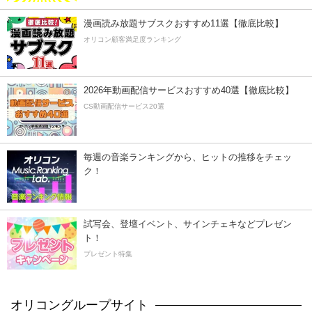
漫画読み放題サブスクおすすめ11選【徹底比較】
オリコン顧客満足度ランキング
2026年動画配信サービスおすすめ40選【徹底比較】
CS動画配信サービス20選
毎週の音楽ランキングから、ヒットの推移をチェッ
ク！
試写会、登壇イベント、サインチェキなどプレゼン
ト！
プレゼント特集
オリコングループサイト