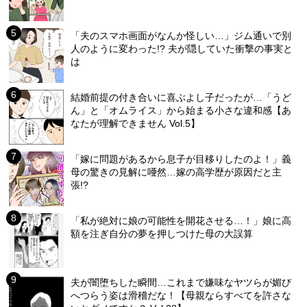
「夫のスマホ画面がなんか怪しい…」ジム通いで別
人のように変わった!? 夫が隠していた衝撃の事実と
は
結婚前提の付き合いに喜ぶよし子だったが…「うど
ん」と「オムライス」から始まる小さな違和感【あ
なたが理解できません Vol.5】
「嫁に問題があるから息子が目移りしたのよ！」義
母の驚きの見解に唖然…嫁の高学歴が原因だと主
張!?
「私が絶対に娘の可能性を開花させる…！」娘に高
額を注ぎ自分の夢を押しつけた母の大誤算
夫が闇堕ちした瞬間…これまで嫌味なヤツらが媚び
へつらう姿は滑稽だな！【母親ならすべてを許さな