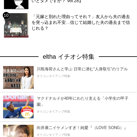
いとダメですか？ Vol.28】
「元嫁と別れた理由ってそれ？」友人から夫の過去
を突っ込まれ不安…信じて結婚した夫の過去まで信
じれる？
eltha イチオシ特集
川島海荷さんと学ぶ 日常に潜む“人身取引”のリアル
オリコンタイアップ特集
マクドナルドが40年にわたり支える「小学生の甲子
園」
オリコンタイアップ特集
向井康二イケメンすぎ！純愛『（LOVE SONG）』
オリコンタイアップ特集