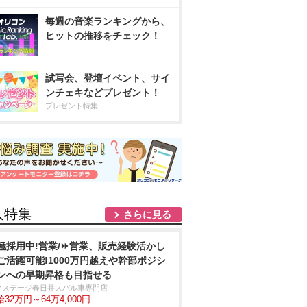
毎週の音楽ランキングから、
ヒットの推移をチェック！
試写会、登壇イベント、サイ
ンチェキなどプレゼント！
プレゼント特集
人特集
さらに見る
極採用中!営業/⏩️営業、販売経験活かし
ご活躍可能!1000万円越えや幹部ポジシ
ンへの早期昇格も目指せる
クステージ春日井スバル車専門店
32万円～64万4,000円