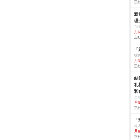
正社
新
理
弁
月
正社
「
株式
月給
正社
結
礼
和
エ
月給
正社
「
株
月
正社