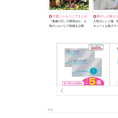
可愛いシルバニアまとめ
癒やしの猫ま
『鬼滅の刃』の再現ほか、人
人気タレント猫、
気のシルバニア投稿を公開
キュートな猫ズラ
P R