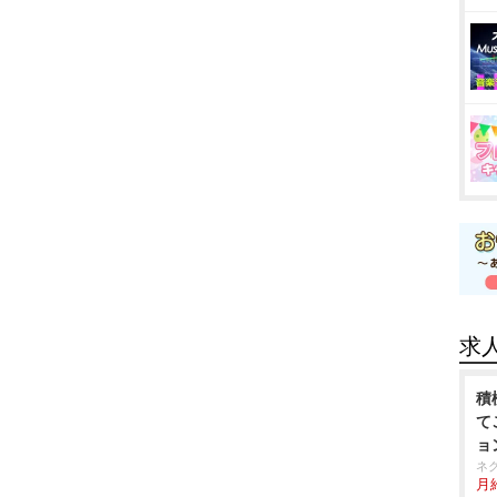
求
積
て
ョ
ネ
月給