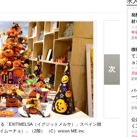
求
発
材
大
年
正社
積
て
ョ
ネ
月給
正社
バ
ー
ペ
正社
公
る「EXITMELSA（イグジットメルサ）」スペイン雑
く
イムーチョ）」（2階） （C）oricon ME inc.
荏