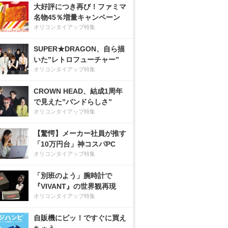
大好評につき再び！ファミマ
名物45％増量キャンペーン
オリコンタイアップ特集
SUPER★DRAGON、自ら描
いた”レトロフューチャー”
オリコンタイアップ特集
CROWN HEAD、結成1周年
で見えた”バンドらしさ”
オリコンタイアップ特集
【驚愕】メーカー社員が推す
「10万円台」神コスパPC
オリコンタイアップ特集
「別班のよう」腕時計で
『VIVANT』の世界観再現
オリコンタイアップ特集
自販機にピッ！ですぐに買え