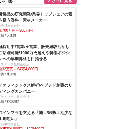
人特集
さらに見る
酵製品の研究開発/業界トップシェアの素
を扱う香料・素材メーカー
洋香料株式会社
収700万円～900万円
員 / 大阪府
極採用中!営業/⏩️営業、販売経験活かし
ご活躍可能!1000万円越えや幹部ポジシ
ンへの早期昇格も目指せる
クステージ札幌苗穂店
32万円～64万4,000円
員 / 北海道
イオフィジックス解析/ペプチド創薬のリ
ディングカンパニー
プチドリーム株式会社
員 / 神奈川県
共インフラを支える「施工管理/工期少な
工期短い」
原商事株式会社