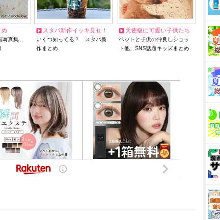
とめ
スタバ新作イッキ見せ！
天使級に可愛い子供たち
猫写真集…
いくつ知ってる？ スタバ新
ペットと子供の仲良しショッ
リ
作まとめ
ト他、SNS話題キッズまとめ