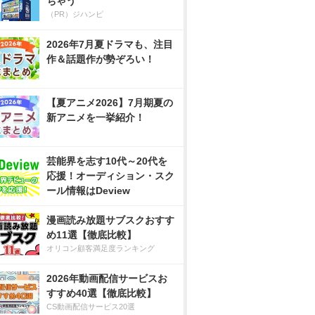
ちゃう
（PR）ジハンピ
2026年7月夏ドラマも、注目
作＆話題作が勢ぞろい！
【夏アニメ2026】7月期夏の
新アニメを一挙紹介！
芸能界を志す10代～20代を
応援！オーディション・スク
ール情報はDeview
漫画読み放題サブスクおすす
め11選【徹底比較】
オリコン顧客満足度ランキング
2026年動画配信サービスお
すすめ40選【徹底比較】
CS動画配信サービス20選