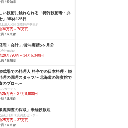
員 / 愛知県
しい技術に触れられる「特許技術者・弁
士」/年休125日
理士法人光陽国際特許事務所
給30万円～70万円
員 / 東京都
経理・会計」/賞与実績5ヶ月分
会社meito
29万790円～34万6,340円
員 / 愛知県
婚式場での料理人 料亭での日本料理・婚
料理の調理スタッフ/～北海道の迎賓館で
食のプロへ～
ルムガーデン
25万円～27万8,800円
員 / 北海道
環境調査の採取」未経験歓迎
式会社日新環境調査センター
給25万円～37万円
員 / 東京都