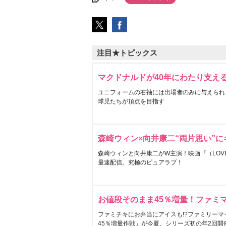
注目★トピックス
マクドナルドが40年にわたり支え
ユニフォームの右袖には出場者のみに与えられ
球児たちが頂点を目指す
森崎ウィン×向井康二“両片思い”
森崎ウィンと向井康二がW主演！映画『（LOVE S
最速配信。究極のピュアラブ！
お値段そのまま45％増量！ファミ
ファミチキにお弁当にアイスも!?ファミリーマ
45％増量作戦」が今夏、シリーズ初の年2回開