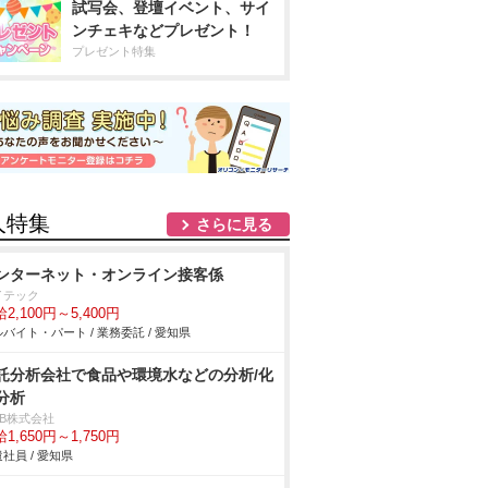
試写会、登壇イベント、サイ
ンチェキなどプレゼント！
プレゼント特集
人特集
さらに見る
ンターネット・オンライン接客係
イテック
2,100円～5,400円
バイト・パート / 業務委託 / 愛知県
託分析会社で食品や環境水などの分析/化
分析
DB株式会社
1,650円～1,750円
社員 / 愛知県