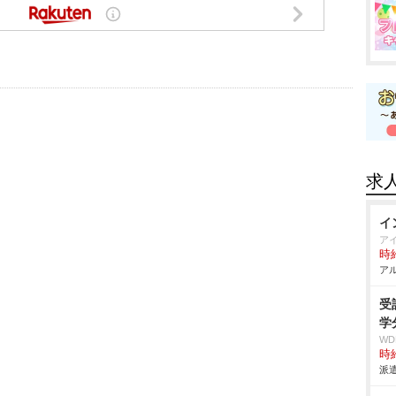
求
イ
ア
時給
アル
受
学
W
時給
派遣