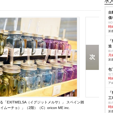
求
自
価
W
時給
派遣
「
造
株
月
派遣
包
包
時給
アル
「
工
「EXITMELSA（イグジットメルサ）」 スペイン雑
株
時給
イムーチョ）」（2階）（C）oricon ME inc.
派遣