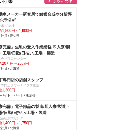
人特集
さらに見る
動車メーカー研究所で触媒合成や分析評
/化学分析
DB株式会社
1,800円～1,900円
社員 / 愛知県
寮完備」生乳の受入作業業務/即入寮/製
・工場/日勤/日払い/工場・製造
式会社京栄センター
給20万円～25万円
社員 / 北海道
丁専門店の店舗スタッフ
丁専門店タワーナイブズ東京
1,300円
バイト・パート / 東京都
寮完備」電子部品の製造/即入寮/製造・
場/日勤/日払い/工場・製造
式会社京栄センター
1,400円～1,750円
社員 / 北海道