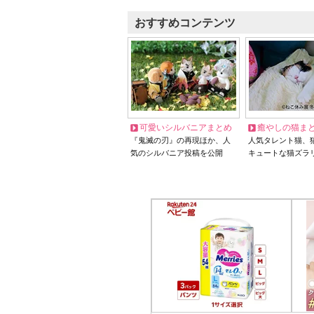
おすすめコンテンツ
可愛いシルバニアまとめ
癒やしの猫ま
『鬼滅の刃』の再現ほか、人
人気タレント猫、
気のシルバニア投稿を公開
キュートな猫ズラ