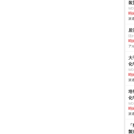
装
W
時給
派遣
居
隠
時給
アル
大
化
W
時給
派遣
培
化
W
時給
派遣
「
製