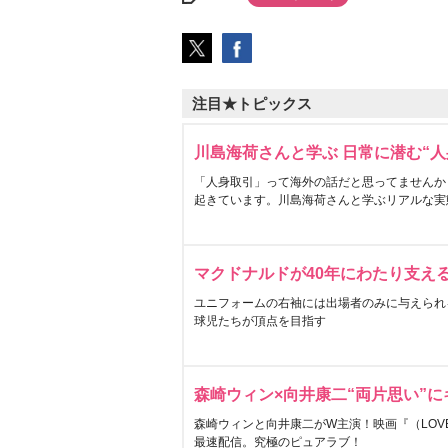
注目★トピックス
川島海荷さんと学ぶ 日常に潜む“人
「人身取引」って海外の話だと思ってませんか
起きています。川島海荷さんと学ぶリアルな実
マクドナルドが40年にわたり支え
ユニフォームの右袖には出場者のみに与えられ
球児たちが頂点を目指す
森崎ウィン×向井康二“両片思い”
森崎ウィンと向井康二がW主演！映画『（LOVE S
最速配信。究極のピュアラブ！