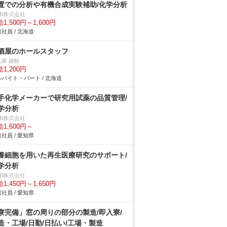
置での分析や有機合成実験補助/化学分析
DB株式会社
1,500円～1,600円
社員 / 北海道
酒屋のホールスタッフ
れ家 嬉酔
1,200円
バイト・パート / 北海道
手化学メーカーで研究用試薬の品質管理/
学分析
DB株式会社
1,600円～
社員 / 愛知県
養細胞を用いた再生医療研究のサポート/
学分析
DB株式会社
1,450円～1,650円
社員 / 愛知県
寮完備」窓の周りの部分の製造/即入寮/
造・工場/日勤/日払い/工場・製造