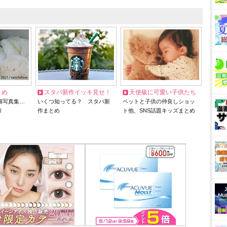
とめ
スタバ新作イッキ見せ！
天使級に可愛い子供たち
猫写真集…
いくつ知ってる？ スタバ新
ペットと子供の仲良しショッ
リ
作まとめ
ト他、SNS話題キッズまとめ