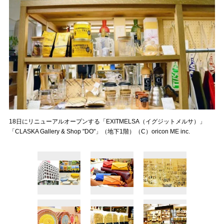
18日にリニューアルオープンする「EXITMELSA（イグジットメルサ）」
「CLASKA Gallery & Shop "DO"」（地下1階）（C）oricon ME inc.