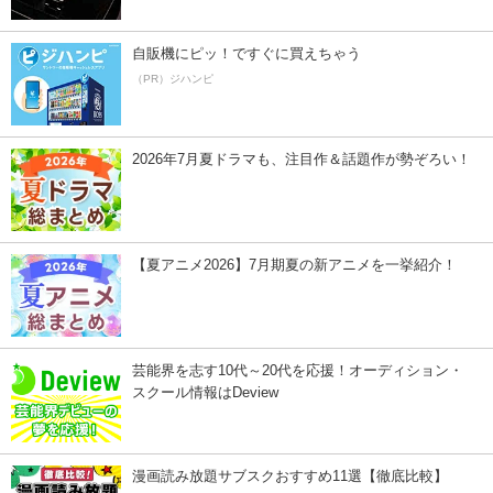
自販機にピッ！ですぐに買えちゃう
（PR）ジハンピ
2026年7月夏ドラマも、注目作＆話題作が勢ぞろい！
【夏アニメ2026】7月期夏の新アニメを一挙紹介！
芸能界を志す10代～20代を応援！オーディション・
スクール情報はDeview
漫画読み放題サブスクおすすめ11選【徹底比較】