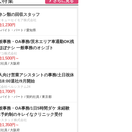
人特集
さらに見る
ネン類の回収スタッフ
タキューセイモア株式会社
1,230円
バイト・パート / 愛知県
般事務・OA事務/茨木エリア車通勤OK残
ほぼナシ 一般事務のオシゴト
デコ株式会社
1,500円～
社員 / 大阪府
人向け営業アシスタントの事務/土日祝休
/18:00退社/9月開始
式会社ベルシステム24
1,700円
バイト・パート / 契約社員 / 東京都
般事務・OA事務/1日5時間ダケ 未経験
K予約制のキレイなクリニック受付
ンスタッド株式会社
1,350円～
社員 / 大阪府