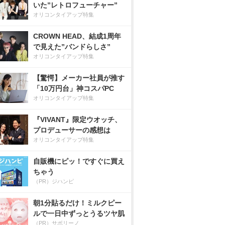
いた”レトロフューチャー”
オリコンタイアップ特集
CROWN HEAD、結成1周年
で見えた”バンドらしさ”
オリコンタイアップ特集
【驚愕】メーカー社員が推す
「10万円台」神コスパPC
オリコンタイアップ特集
『VIVANT』限定ウオッチ、
プロデューサーの感想は
オリコンタイアップ特集
自販機にピッ！ですぐに買え
ちゃう
（PR）ジハンピ
朝1分貼るだけ！ミルクピー
ルで一日中ずっとうるツヤ肌
（PR）サボリーノ