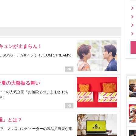
にキュンが止まらん！
ONG）』が8／５よりJ:COM STREAMで
マ夏の大盤振る舞い
ートの人気企画「お値段そのまま おかわり
催！
選」とは？
で、マウスコンピューターの製品担当者が用