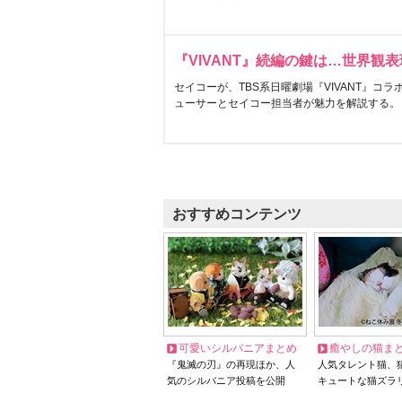
『VIVANT』続編の鍵は…世界観
セイコーが、TBS系日曜劇場『VIVANT』コ
ューサーとセイコー担当者が魅力を解説する。
おすすめコンテンツ
可愛いシルバニアまとめ
癒やしの猫ま
『鬼滅の刃』の再現ほか、人
人気タレント猫、
気のシルバニア投稿を公開
キュートな猫ズラ