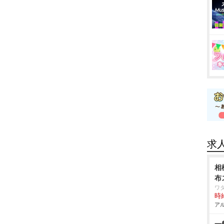
求
相
布
ワ
時給
アル