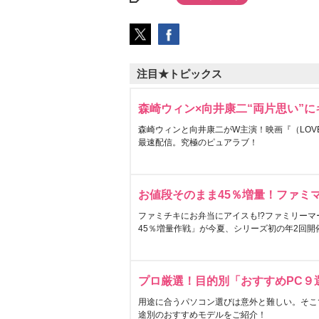
注目★トピックス
森崎ウィン×向井康二“両片思い”
森崎ウィンと向井康二がW主演！映画『（LOVE S
最速配信。究極のピュアラブ！
お値段そのまま45％増量！ファミ
ファミチキにお弁当にアイスも!?ファミリーマ
45％増量作戦」が今夏、シリーズ初の年2回開
プロ厳選！目的別「おすすめPC９
用途に合うパソコン選びは意外と難しい。そこ
途別のおすすめモデルをご紹介！