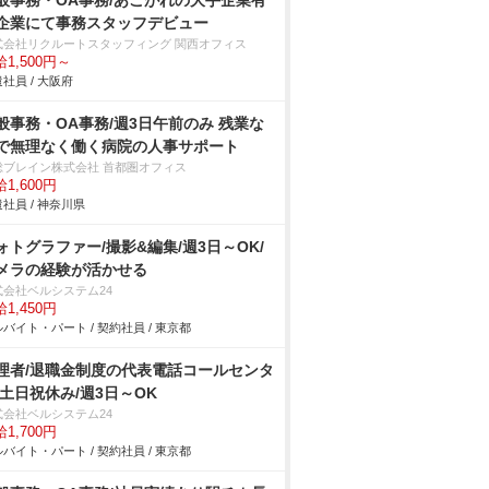
般事務・OA事務/あこがれの大手企業有
企業にて事務スタッフデビュー
式会社リクルートスタッフィング 関西オフィス
1,500円～
社員 / 大阪府
般事務・OA事務/週3日午前のみ 残業な
で無理なく働く病院の人事サポート
総ブレイン株式会社 首都圏オフィス
1,600円
社員 / 神奈川県
ォトグラファー/撮影&編集/週3日～OK/
メラの経験が活かせる
式会社ベルシステム24
1,450円
バイト・パート / 契約社員 / 東京都
理者/退職金制度の代表電話コールセンタ
/土日祝休み/週3日～OK
式会社ベルシステム24
1,700円
バイト・パート / 契約社員 / 東京都