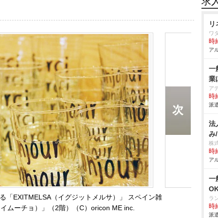
求
リ
ワ
時給
アル
一
業
ア
時給
派遣
法
み
株
時給
アル
一
O
「EXITMELSA（イグジットメルサ）」 スペイン雑
ラ
時給
イムーチョ）」（2階）（C）oricon ME inc.
派遣