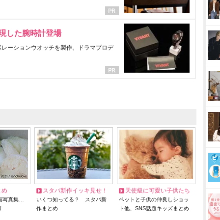
表現した腕時計登場
ラボレーションウオッチを製作。ドラマプロデ
とめ
スタバ新作イッキ見せ！
天使級に可愛い子供たち
猫写真集…
いくつ知ってる？ スタバ新
ペットと子供の仲良しショッ
リ
作まとめ
ト他、SNS話題キッズまとめ