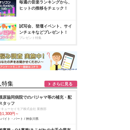
毎週の音楽ランキングから、
ヒットの推移をチェック！
試写会、登壇イベント、サイ
ンチェキなどプレゼント！
プレゼント特集
人特集
さらに見る
模原協同病院でのパジャマ等の補充・配
スタッフ
タキューセイモア株式会社 業務部
1,300円～
バイト・パート / 神奈川県