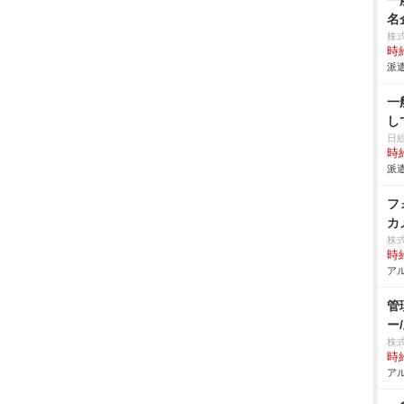
一
名
株
時給
派遣
一
し
日
時給
派遣
フ
カ
株
時給
アル
管
ー
株
時給
アル