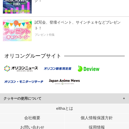
ク！
試写会、登壇イベント、サインチェキなどプレゼン
ト！
プレゼント特集
オリコングループサイト
クッキーの使用について
このサイトでは Cookie を使用して、ユーザーに合わせたコンテンツや広告の
elthaとは
表示、ソーシャル メディア機能の提供、広告の表示回数やクリック数の測定を
会社概要
個人情報保護方針
行っています。
また、ユーザーによるサイトの利用状況についても情報を収集し、ソーシャル
お問い合わせ
採用情報
メディアや広告配信、データ解析の各パートナーに提供しています。