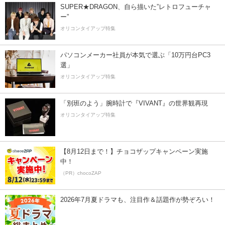
SUPER★DRAGON、自ら描いた”レトロフューチャ
ー”
オリコンタイアップ特集
パソコンメーカー社員が本気で選ぶ「10万円台PC3
選」
オリコンタイアップ特集
「別班のよう」腕時計で『VIVANT』の世界観再現
オリコンタイアップ特集
【8月12日まで！】チョコザップキャンペーン実施
中！
（PR）chocoZAP
2026年7月夏ドラマも、注目作＆話題作が勢ぞろい！