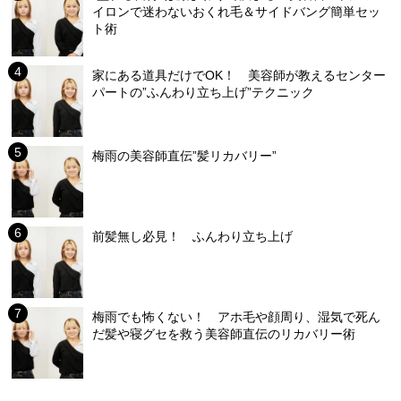
イロンで迷わないおくれ毛＆サイドバング簡単セッ
ト術
家にある道具だけでOK！ 美容師が教えるセンター
パートの”ふんわり立ち上げ”テクニック
梅雨の美容師直伝”髪リカバリー”
前髪無し必見！ ふんわり立ち上げ
梅雨でも怖くない！ アホ毛や顔周り、湿気で死ん
だ髪や寝グセを救う美容師直伝のリカバリー術