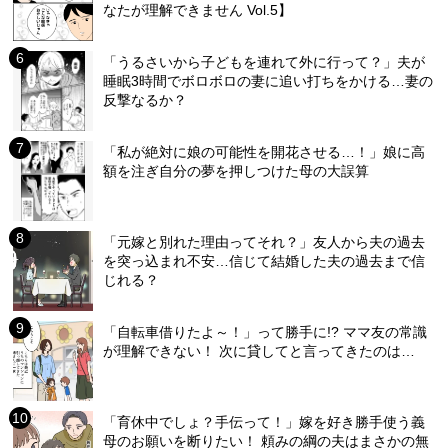
なたが理解できません Vol.5】
「うるさいから子どもを連れて外に行って？」夫が
睡眠3時間でボロボロの妻に追い打ちをかける…妻の
反撃なるか？
「私が絶対に娘の可能性を開花させる…！」娘に高
額を注ぎ自分の夢を押しつけた母の大誤算
「元嫁と別れた理由ってそれ？」友人から夫の過去
を突っ込まれ不安…信じて結婚した夫の過去まで信
じれる？
「自転車借りたよ～！」って勝手に!? ママ友の常識
が理解できない！ 次に貸してと言ってきたのは…
「育休中でしょ？手伝って！」嫁を好き勝手使う義
母のお願いを断りたい！ 頼みの綱の夫はまさかの無