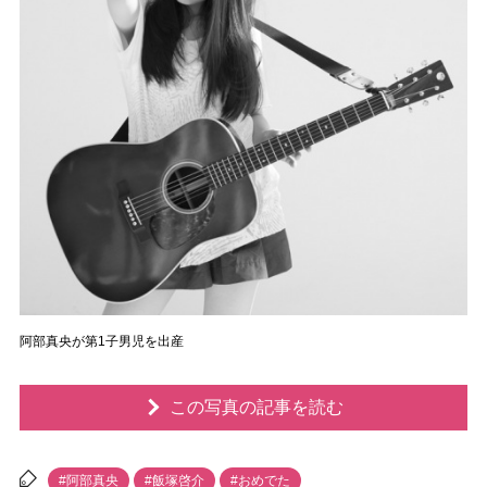
阿部真央が第1子男児を出産
この写真の記事を読む
#阿部真央
#飯塚啓介
#おめでた