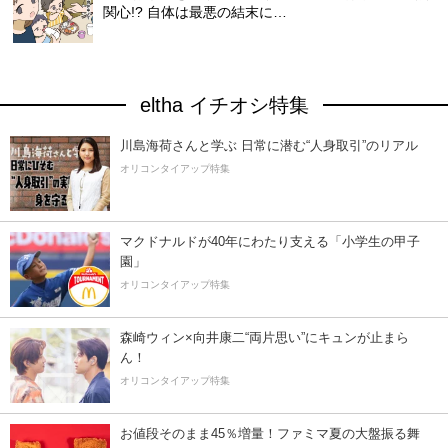
関心!? 自体は最悪の結末に…
eltha イチオシ特集
川島海荷さんと学ぶ 日常に潜む“人身取引”のリアル
オリコンタイアップ特集
マクドナルドが40年にわたり支える「小学生の甲子
園」
オリコンタイアップ特集
森崎ウィン×向井康二“両片思い”にキュンが止まら
ん！
オリコンタイアップ特集
お値段そのまま45％増量！ファミマ夏の大盤振る舞