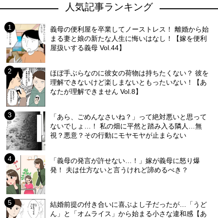
人気記事ランキング
義母の便利屋を卒業してノーストレス！ 離婚から始
まる妻と娘の新たな人生に悔いはなし！【嫁を便利
屋扱いする義母 Vol.44】
ほぼ手ぶらなのに彼女の荷物は持ちたくない？ 彼を
理解できないけど楽しまないともったいない！【あ
なたが理解できません Vol.8】
「あら、ごめんなさいね？」って絶対悪いと思って
ないでしょ…！ 私の畑に平然と踏み入る隣人…無
視？悪意？その行動にモヤモヤが止まらない
「義母の発言が許せない…！」嫁が義母に怒り爆
発！ 夫は仕方ないと言うけれど諦めるべき？
結婚前提の付き合いに喜ぶよし子だったが…「うど
ん」と「オムライス」から始まる小さな違和感【あ