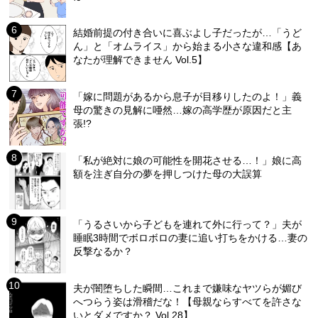
結婚前提の付き合いに喜ぶよし子だったが…「うど
ん」と「オムライス」から始まる小さな違和感【あ
なたが理解できません Vol.5】
「嫁に問題があるから息子が目移りしたのよ！」義
母の驚きの見解に唖然…嫁の高学歴が原因だと主
張!?
「私が絶対に娘の可能性を開花させる…！」娘に高
額を注ぎ自分の夢を押しつけた母の大誤算
「うるさいから子どもを連れて外に行って？」夫が
睡眠3時間でボロボロの妻に追い打ちをかける…妻の
反撃なるか？
夫が闇堕ちした瞬間…これまで嫌味なヤツらが媚び
へつらう姿は滑稽だな！【母親ならすべてを許さな
いとダメですか？ Vol.28】