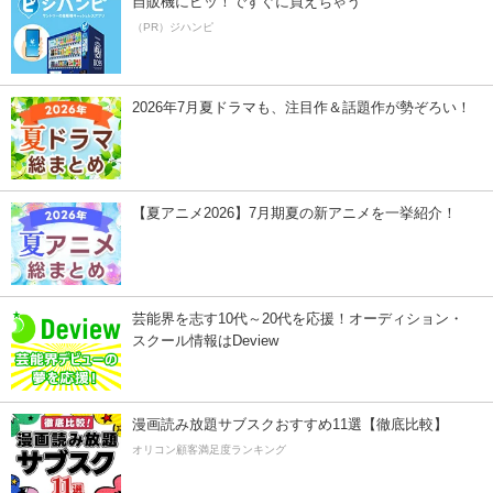
自販機にピッ！ですぐに買えちゃう
（PR）ジハンピ
2026年7月夏ドラマも、注目作＆話題作が勢ぞろい！
【夏アニメ2026】7月期夏の新アニメを一挙紹介！
芸能界を志す10代～20代を応援！オーディション・
スクール情報はDeview
漫画読み放題サブスクおすすめ11選【徹底比較】
オリコン顧客満足度ランキング