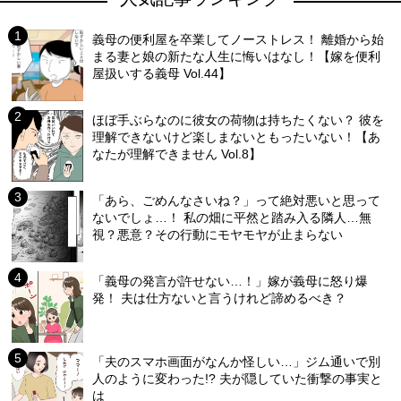
義母の便利屋を卒業してノーストレス！ 離婚から始
まる妻と娘の新たな人生に悔いはなし！【嫁を便利
屋扱いする義母 Vol.44】
ほぼ手ぶらなのに彼女の荷物は持ちたくない？ 彼を
理解できないけど楽しまないともったいない！【あ
なたが理解できません Vol.8】
「あら、ごめんなさいね？」って絶対悪いと思って
ないでしょ…！ 私の畑に平然と踏み入る隣人…無
視？悪意？その行動にモヤモヤが止まらない
「義母の発言が許せない…！」嫁が義母に怒り爆
発！ 夫は仕方ないと言うけれど諦めるべき？
「夫のスマホ画面がなんか怪しい…」ジム通いで別
人のように変わった!? 夫が隠していた衝撃の事実と
は