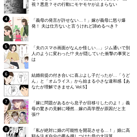
視？悪意？その行動にモヤモヤが止まらない
「義母の発言が許せない…！」嫁が義母に怒り爆
発！ 夫は仕方ないと言うけれど諦めるべき？
「夫のスマホ画面がなんか怪しい…」ジム通いで別
人のように変わった!? 夫が隠していた衝撃の事実と
は
結婚前提の付き合いに喜ぶよし子だったが…「うど
ん」と「オムライス」から始まる小さな違和感【あ
なたが理解できません Vol.5】
「嫁に問題があるから息子が目移りしたのよ！」義
母の驚きの見解に唖然…嫁の高学歴が原因だと主
張!?
「私が絶対に娘の可能性を開花させる…！」娘に高
額を注ぎ自分の夢を押しつけた母の大誤算