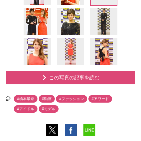
この写真の記事を読む
#橋本環奈
#動画
#ファッション
#アワード
#アイドル
#モデル