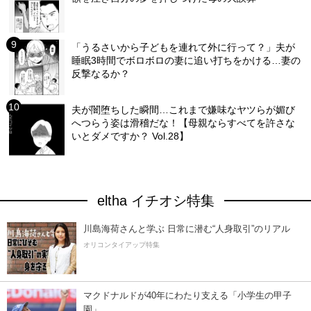
「うるさいから子どもを連れて外に行って？」夫が
睡眠3時間でボロボロの妻に追い打ちをかける…妻の
反撃なるか？
夫が闇堕ちした瞬間…これまで嫌味なヤツらが媚び
へつらう姿は滑稽だな！【母親ならすべてを許さな
いとダメですか？ Vol.28】
eltha イチオシ特集
川島海荷さんと学ぶ 日常に潜む“人身取引”のリアル
オリコンタイアップ特集
マクドナルドが40年にわたり支える「小学生の甲子
園」