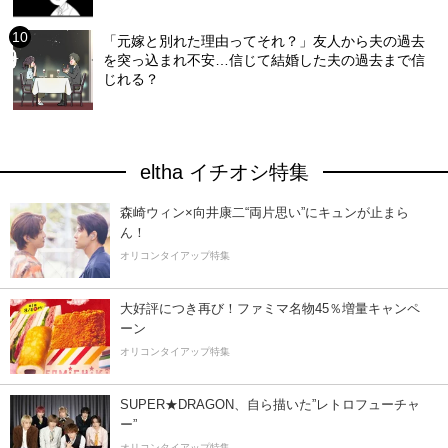
「元嫁と別れた理由ってそれ？」友人から夫の過去
を突っ込まれ不安…信じて結婚した夫の過去まで信
じれる？
eltha イチオシ特集
森崎ウィン×向井康二“両片思い”にキュンが止まら
ん！
オリコンタイアップ特集
大好評につき再び！ファミマ名物45％増量キャンペ
ーン
オリコンタイアップ特集
SUPER★DRAGON、自ら描いた”レトロフューチャ
ー”
オリコンタイアップ特集