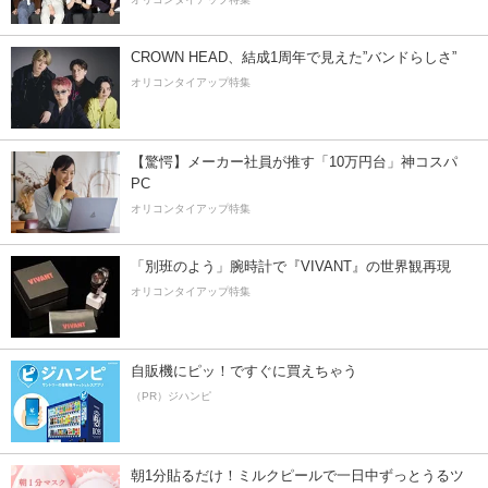
CROWN HEAD、結成1周年で見えた”バンドらしさ”
オリコンタイアップ特集
【驚愕】メーカー社員が推す「10万円台」神コスパ
PC
オリコンタイアップ特集
「別班のよう」腕時計で『VIVANT』の世界観再現
オリコンタイアップ特集
自販機にピッ！ですぐに買えちゃう
（PR）ジハンピ
朝1分貼るだけ！ミルクピールで一日中ずっとうるツ