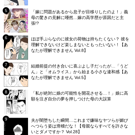
「嫁に問題があるから息子が目移りしたのよ！」義
母の驚きの見解に唖然…嫁の高学歴が原因だと主
張!?
ほぼ手ぶらなのに彼女の荷物は持ちたくない？ 彼を
理解できないけど楽しまないともったいない！【あ
なたが理解できません Vol.8】
結婚前提の付き合いに喜ぶよし子だったが…「うど
ん」と「オムライス」から始まる小さな違和感【あ
なたが理解できません Vol.5】
「私が絶対に娘の可能性を開花させる…！」娘に高
額を注ぎ自分の夢を押しつけた母の大誤算
夫が闇堕ちした瞬間…これまで嫌味なヤツらが媚び
へつらう姿は滑稽だな！【母親ならすべてを許さな
いとダメですか？ Vol.28】