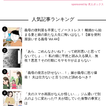
sponsored by 求人ボックス
人気記事ランキング
義母の便利屋を卒業してノーストレス！ 離婚から始
まる妻と娘の新たな人生に悔いはなし！【嫁を便利
屋扱いする義母 Vol.44】
「あら、ごめんなさいね？」って絶対悪いと思って
ないでしょ…！ 私の畑に平然と踏み入る隣人…無
視？悪意？その行動にモヤモヤが止まらない
「義母の発言が許せない…！」嫁が義母に怒り爆
発！ 夫は仕方ないと言うけれど諦めるべき？
「夫のスマホ画面がなんか怪しい…」ジム通いで別
人のように変わった!? 夫が隠していた衝撃の事実と
は