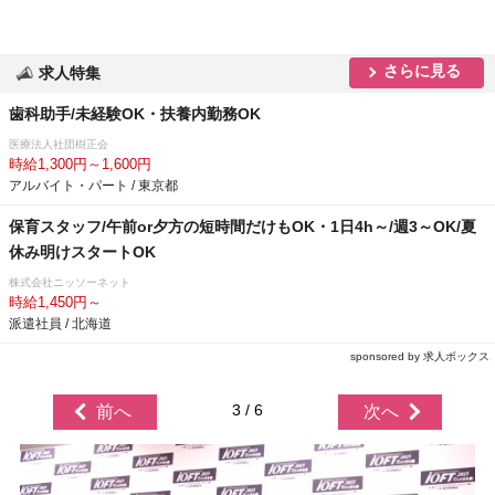
さらに見る
求人特集
歯科助手/未経験OK・扶養内勤務OK
医療法人社団樹正会
時給1,300円～1,600円
アルバイト・パート / 東京都
保育スタッフ/午前or夕方の短時間だけもOK・1日4h～/週3～OK/夏
休み明けスタートOK
株式会社ニッソーネット
時給1,450円～
派遣社員 / 北海道
sponsored by 求人ボックス
3 / 6
前へ
次へ